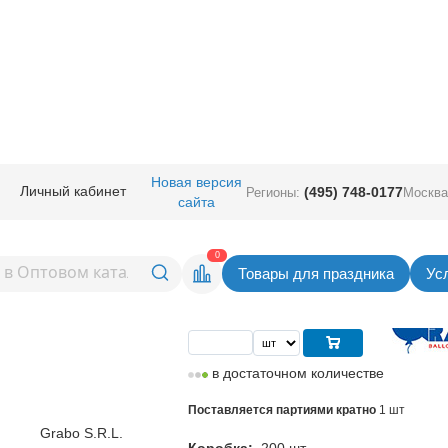
ные
/
Шары фигурные большие
/
Фигура цифра на подставке
/
Г ЦИФРА 5 
Новая версия
Личный кабинет
(495) 748-0177
Регионы:
Москва
сайта
 Pastel Blue
Вернуться в раздел Фигура цифра на подс
0
Товары для праздника
Ус
Цена
312,00
руб. за шт
в достаточном количестве
Поставляется партиями кратно
1 шт
Grabo S.R.L.
Коробка:
200 шт