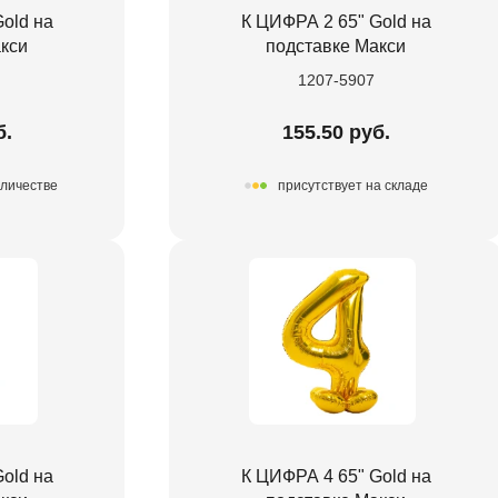
old на
К ЦИФРА 2 65" Gold на
кси
подставке Макси
1207-5907
б.
155.50 руб.
оличестве
присутствует на складе
old на
К ЦИФРА 4 65" Gold на