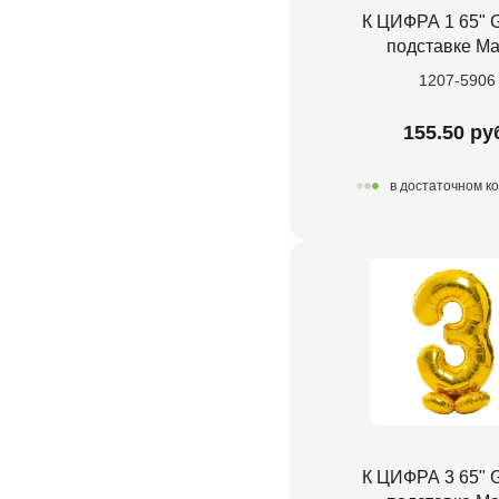
К ЦИФРА 1 65" G
подставке Ма
1207-5906
155.50 ру
в достаточном к
К ЦИФРА 3 65" G