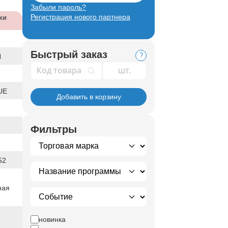
Забыли пароль?
Регистрация нового партнера
ки
Быстрый заказ
?
Я
Код товара
UE
Добавить в корзину
Фильтры
52
ная
новинка