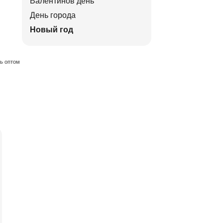
Валентинов день
День города
Новый год
ть оптом