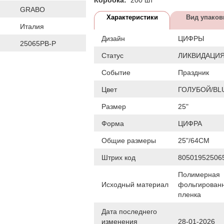
GRABO
Характеристики
Вид упаков
Италия
Дизайн
ЦИФРЫ
25065PB-P
Статус
ЛИКВИДАЦИ
Событие
Праздник
Цвет
ГОЛУБОЙ/BL
Размер
25"
Форма
ЦИФРА
Общие размеры
25"/64CM
Штрих код
80501952506
Полимерная
Исходный материал
фольгирован
пленка
Дата последнего
изменения
28-01-2026