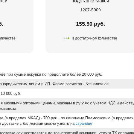
кси
подставке Макси
1207-5909
б.
155.50 руб.
оличестве
в достаточном количестве
ве при сумме покупки по предоплате более 20 000 руб.
о юридическим лицам и ИП. Форма расчетов - безналичная.
10 000 руб.
ся базовыми оптовыми ценами, указаны в рублях с учетом НДС и действ
мовывоза
е (в пределах МКАД) - 700 руб., по ближнему Подмосковью (в пределах 
 о доставке с баллонами можно узнать на
странице
доставка осуществляется до транспортной компании, услуги ТК оплачи