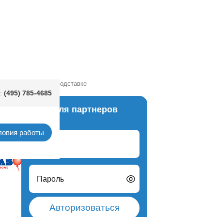
25" Pastel Blue на подставке
(495) 785-4685
:
Вход для партнеров
тавке
ловия работы
Логин
Пароль
Авторизоваться