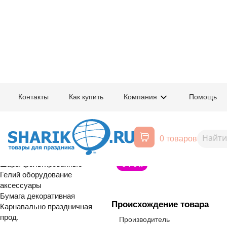
Главная
/
Товары для праздника
/
Оптовый каталог
/
Шары фольгирован
Контакты
Как купить
Компания
Помощь
Воздушные шары, все для
1207-4269
Г ЦИФРА 5 25"
праздника
0 товаров
на подставке
Расширенный поиск
Шары латексные
Шары фольгированные
С Т О К
Гелий оборудование
аксессуары
Бумага декоративная
Происхождение товара
Карнавально праздничная
прод.
Производитель