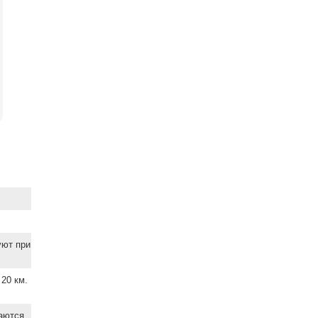
уют при
20 км.
ваются