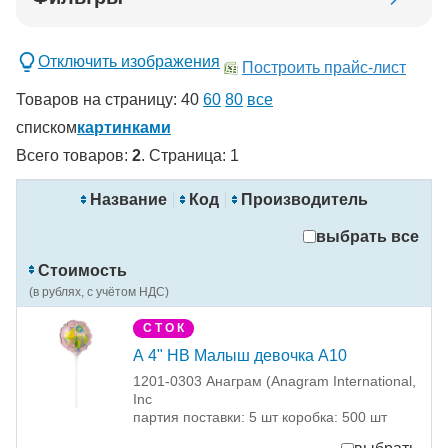
Добавить в корзину
Отключить изображения
Построить прайс-лист
Товаров на страницу:
40
60
80
все
списком
картинками
Всего товаров:
2
. Страница:
1
новинка
спецпредложение
Название
Код
Производитель
распродажа
выбрать все
Применить
Стоимость
Сбросить фильтры
(в рублях, с учётом НДС)
С Т О К
А 4" HB Малыш девочка A10
1201-0303 Анаграм (Anagram International,
Inc
партия поставки: 5 шт коробка: 500 шт