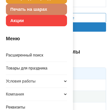
Печать на шарах
Сравнить выделенное
Акции
Добавить в корзину
Меню
1
Таблица скидок от суммы
Расширенный поиск
покупки*
Товары для праздника
Сумма покупки
Скидка
Условия работы
15000
5%
Компания
20000
6%
Реквизиты
25000
7%