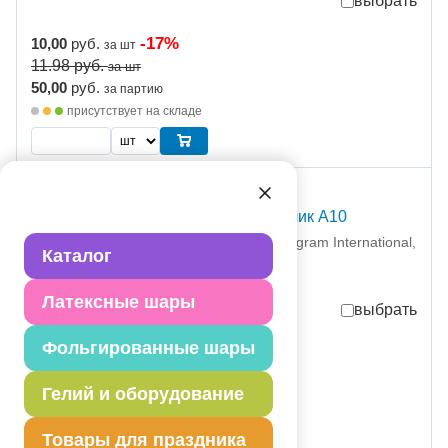
выбрать
-17%
10,00
руб.
за шт
11.98
руб.
за шт
50,00
руб.
за партию
присутствует на складе
С Т О К
А 4" HB Малыш мальчик A10
1201-0304 Анаграм (Anagram International,
Каталог
Inc
партия поставки: 5 шт
Латексные шары
выбрать
Фольгированные шары
-17%
10,00
руб.
за шт
11.98
руб.
за шт
Гелий и оборудование
50,00
руб.
за партию
присутствует на складе
Товары для праздника
шт