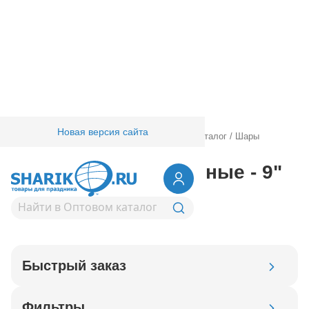
Новая версия сайта
Главная
/
Товары для праздника
/
Оптовый каталог
/
Шары
фольгированные
/
4" 7" 9" с рисунком
/
9" an
Шары фольгированные - 9"
an
Быстрый заказ
Код товара
Фильтры