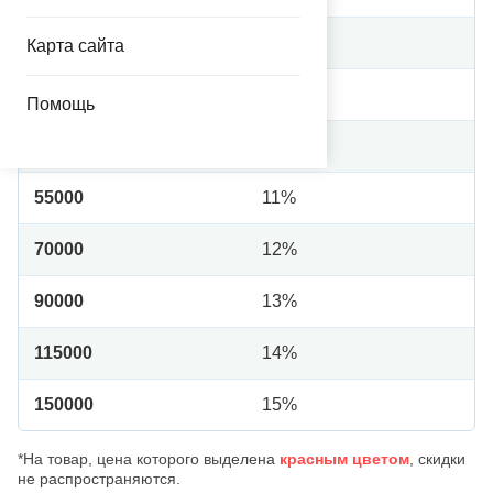
30000
8%
Карта сайта
35000
9%
Помощь
45000
10%
55000
11%
70000
12%
90000
13%
115000
14%
150000
15%
*На товар, цена которого выделена
красным цветом
, скидки
не распространяются.