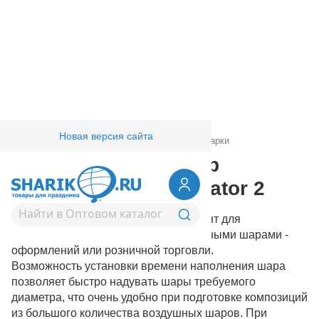
Новая версия сайта
Главная
/
Товары для праздника
/
Торговые марки
Conwin - Калибратор
электронный Duplicator 2
Duplicator 2 - необходимый инструмент для
профессиональной работы с воздушными шарами -
оформлений или розничной торговли.
Возможность установки времени наполнения шара
позволяет быстро надувать шары требуемого
диаметра, что очень удобно при подготовке композиций
из большого количества воздушных шаров. При