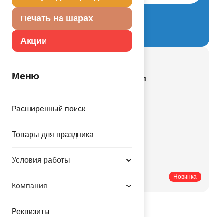
Забыли пароль?
Печать на шарах
Регистрация нового партнера
Акции
Смотрите также
Меню
Все действующие акции и скидки
Все новинки каталога
Гелий и оборудование
Расширенный поиск
Новости компании
Товары для праздника
Купить оптом
Купить мелким оптом
Условия работы
Купить в розницу
Печатные каталоги
Новинка
Компания
Реквизиты