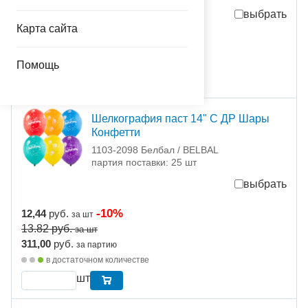
выбрать
Карта сайта
47,30
руб.
за шт
в достаточном количестве
Помощь
шт
Шелкография паст 14" С ДР Шары
Конфетти
1103-2098 Белбал / BELBAL
партия поставки: 25 шт
выбрать
-10%
12,44
руб.
за шт
13.82
руб.
за шт
311,00
руб.
за партию
в достаточном количестве
шт