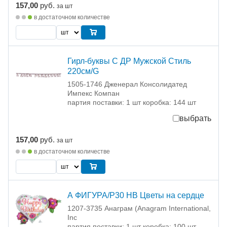
157,00
руб.
за шт
в достаточном количестве
Гирл-буквы С ДР Мужской Стиль
220см/G
1505-1746 Дженерал Консолидатед
Импекс Компан
партия поставки: 1 шт коробка: 144 шт
выбрать
157,00
руб.
за шт
в достаточном количестве
А ФИГУРА/P30 HB Цветы на сердце
1207-3735 Анаграм (Anagram International,
Inc
партия поставки: 1 шт коробка: 100 шт