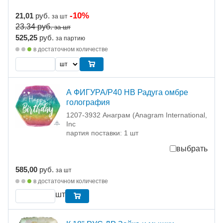
-10%
21,01
руб.
за шт
23.34
руб.
за шт
525,25
руб.
за партию
в достаточном количестве
А ФИГУРА/P40 HB Радуга омбре
голография
1207-3932 Анаграм (Anagram International,
Inc
партия поставки: 1 шт
выбрать
585,00
руб.
за шт
в достаточном количестве
шт