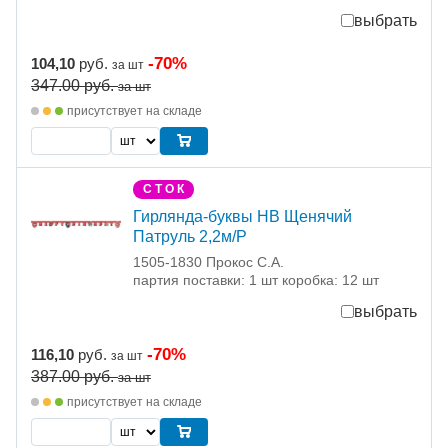
выбрать
-70%
104,10
руб.
за шт
347.00
руб.
за шт
присутствует на складе
С Т О К
Гирлянда-буквы HB Щенячий
Патруль 2,2м/P
1505-1830 Прокос С.А.
партия поставки: 1 шт коробка: 12 шт
выбрать
-70%
116,10
руб.
за шт
387.00
руб.
за шт
присутствует на складе