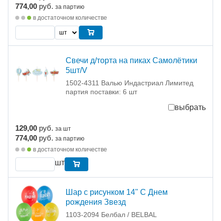
774,00
руб.
за партию
в достаточном количестве
Свечи д/торта на пиках Самолётики
5шт/V
1502-4311 Валью Индастриал Лимитед
партия поставки: 6 шт
выбрать
129,00
руб.
за шт
774,00
руб.
за партию
в достаточном количестве
шт
Шар с рисунком 14" С Днем
рождения Звезд
1103-2094 Белбал / BELBAL