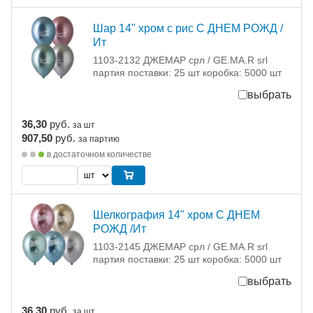
Шар 14" хром с рис С ДНЕМ РОЖД /
Ит
1103-2132 ДЖЕМАР срл / GE.MA.R srl
партия поставки: 25 шт коробка: 5000 шт
выбрать
36,30
руб.
за шт
907,50
руб.
за партию
в достаточном количестве
Шелкография 14" хром С ДНЕМ
РОЖД /Ит
1103-2145 ДЖЕМАР срл / GE.MA.R srl
партия поставки: 25 шт коробка: 5000 шт
выбрать
36,30
руб.
за шт