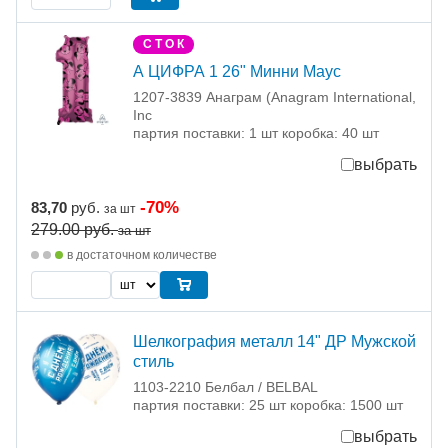
С Т О К
А ЦИФРА 1 26" Минни Маус
1207-3839 Анаграм (Anagram International,
Inc
партия поставки: 1 шт коробка: 40 шт
выбрать
-70%
83,70
руб.
за шт
279.00
руб.
за шт
в достаточном количестве
Шелкография металл 14" ДР Мужской
стиль
1103-2210 Белбал / BELBAL
партия поставки: 25 шт коробка: 1500 шт
выбрать