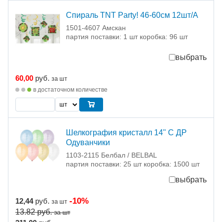
Спираль TNT Party! 46-60см 12шт/A
1501-4607 Амскан
партия поставки: 1 шт коробка: 96 шт
выбрать
60,00
руб.
за шт
в достаточном количестве
Шелкография кристалл 14" С ДР
Одуванчики
1103-2115 Белбал / BELBAL
партия поставки: 25 шт коробка: 1500 шт
выбрать
-10%
12,44
руб.
за шт
13.82
руб.
за шт