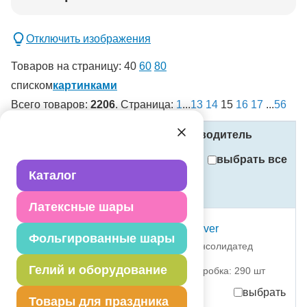
Добавить в корзину
Отключить изображения
Товаров на страницу:
40
60
80
списком
картинками
Всего товаров:
2206
. Страница:
1
...
13
14
15
16
17
...
56
новинка
спецпредложение
Название
Код
Производитель
распродажа
выбрать все
Внимание! Установлен фильтр
!
Каталог
Стоимость
(в рублях, с учётом НДС)
Применить
Латексные шары
Сбросить фильтры
Цифра-топпер 7 5" Silver
Фольгированные шары
1502-4545 Дженерал Консолидатед
Импекс Компан
Гелий и оборудование
партия поставки: 1 шт коробка: 290 шт
выбрать
Товары для праздника