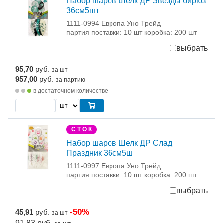
Набор шаров Шелк ДР Звезды бирюз
36см5шт
1111-0994 Европа Уно Трейд
партия поставки: 10 шт коробка: 200 шт
выбрать
95,70
руб.
за шт
957,00
руб.
за партию
в достаточном количестве
С Т О К
Набор шаров Шелк ДР Слад
Праздник 36см5ш
1111-0997 Европа Уно Трейд
партия поставки: 10 шт коробка: 200 шт
выбрать
-50%
45,91
руб.
за шт
91.83
руб.