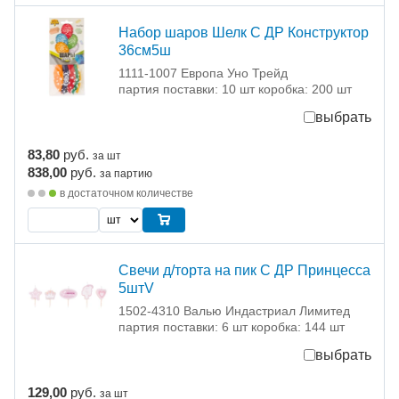
Набор шаров Шелк С ДР Конструктор
36см5ш
1111-1007 Европа Уно Трейд
партия поставки: 10 шт коробка: 200 шт
выбрать
83,80
руб.
за шт
838,00
руб.
за партию
в достаточном количестве
Свечи д/торта на пик С ДР Принцесса
5штV
1502-4310 Валью Индастриал Лимитед
партия поставки: 6 шт коробка: 144 шт
выбрать
129,00
руб.
за шт