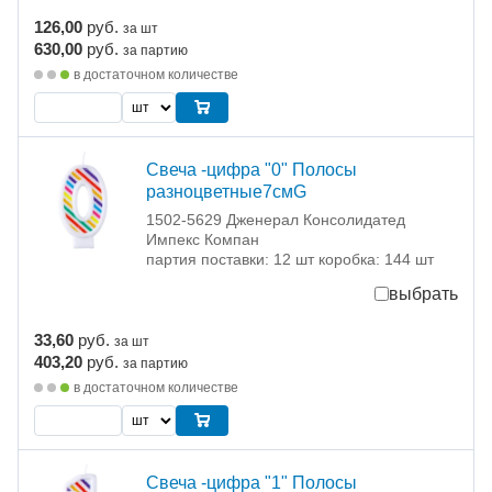
126,00
руб.
за шт
630,00
руб.
за партию
в достаточном количестве
Свеча -цифра "0" Полосы
разноцветные7смG
1502-5629 Дженерал Консолидатед
Импекс Компан
партия поставки: 12 шт коробка: 144 шт
выбрать
33,60
руб.
за шт
403,20
руб.
за партию
в достаточном количестве
Свеча -цифра "1" Полосы