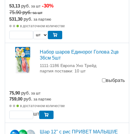
-30%
53,13
руб.
за шт
75.90
руб.
за шт
531,30
руб.
за партию
в достаточном количестве
Набор шаров Единорог Голова 2цв
36см 5шт
1111-1186 Европа Уно Трейд
партия поставки: 10 шт
выбрать
75,90
руб.
за шт
759,00
руб.
за партию
в достаточном количестве
шт
Шар 12" с рис ПРИВЕТ МАЛЫШ!/Е