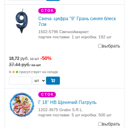
С Т О К
Свеча -цифра "9" Грань синяя блеск
7см
1502-5796 Свечноймаркет
партия поставки: 1 шт коробка: 192 шт
выбрать
-50%
18,72
руб.
за шт
37.44
руб.
за шт
присутствует на складе
С Т О К
Г 18" HB Щенячий Патруль
1202-3675 Grabo S.R.L.
партия поставки: 5 шт коробка: 500 шт
выбрать