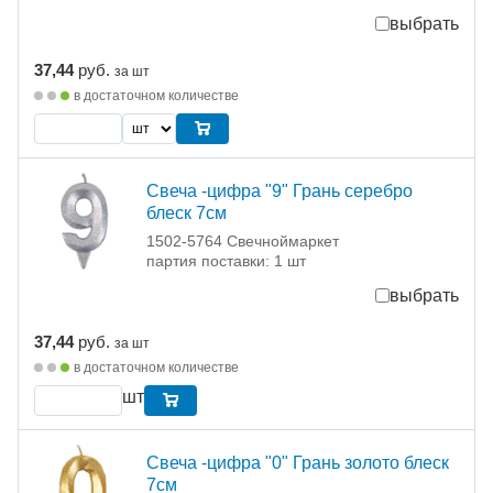
выбрать
37,44
руб.
за шт
в достаточном количестве
Свеча -цифра "9" Грань серебро
блеск 7см
1502-5764 Свечноймаркет
партия поставки: 1 шт
выбрать
37,44
руб.
за шт
в достаточном количестве
шт
Свеча -цифра "0" Грань золото блеск
7см