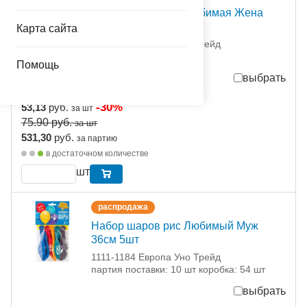
Набор шаров рис Любимая Жена
36см 5шт
Карта сайта
1111-1183 Европа Уно Трейд
партия поставки: 10 шт
Помощь
выбрать
-30%
53,13
руб.
за шт
75.90
руб.
за шт
531,30
руб.
за партию
в достаточном количестве
шт
распродажа
Набор шаров рис Любимый Муж
36см 5шт
1111-1184 Европа Уно Трейд
партия поставки: 10 шт коробка: 54 шт
выбрать