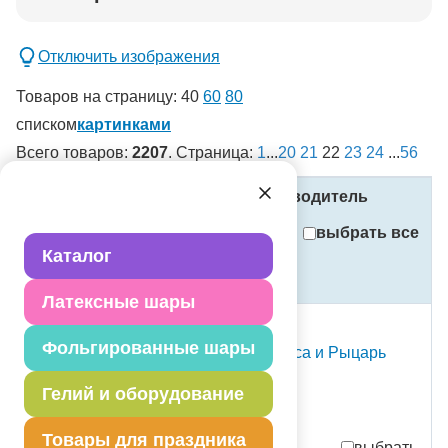
Добавить в корзину
Отключить изображения
Товаров на страницу:
40
60
80
списком
картинками
Всего товаров:
2207
. Страница:
1
...
20
21
22
23
24
...
56
новинка
спецпредложение
Название
Код
Производитель
распродажа
выбрать все
Внимание! Установлен фильтр
!
Каталог
Стоимость
(в рублях, с учётом НДС)
Применить
Латексные шары
распродажа
Сбросить фильтры
Фольгированные шары
Спираль HB Принцесса и Рыцарь
6шт/A
Гелий и оборудование
1501-6043 Амскан
партия поставки: 1 шт
Товары для праздника
выбрать