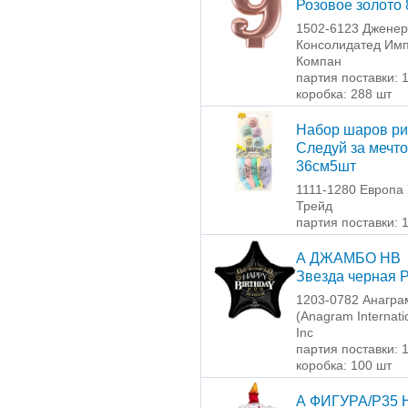
Розовое золото 
1502-6123 Джене
Консолидатед Имп
Компан
партия поставки: 
коробка: 288 шт
Набор шаров ри
Следуй за мечт
36см5шт
1111-1280 Европа
Трейд
партия поставки: 
А ДЖАМБО HB
Звезда черная 
1203-0782 Анагра
(Anagram Internati
Inc
партия поставки: 
коробка: 100 шт
А ФИГУРА/P35 