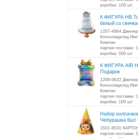
коробка: 100 шт
К ФИГУРА HB Т
белый со свечк
1207-4964 Джене
Консолидатед Имп
Компан
партия поставки: 
коробка: 500 шт
К ФИГУРА AIR 
Подарок
1208-0622 Джене
Консолидатед Имп
Компан
партия поставки: 
коробка: 100 шт
Набор колпачко
Чебурашка 6шт
1501-6531 КАРТО
партия поставки: 