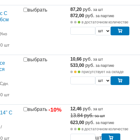
87,20
руб.
выбрать
за шт
с С
872,00
руб.
за партию
36см
в достаточном количестве
 Уно
10 шт
10,66
руб.
выбрать
за шт
Все
533,00
руб.
за партию
ся
присутствует на складе
 Сдн.
50 шт
12,46
руб.
выбрать
-10%
за шт
14" С
13.84
руб.
за шт
623,00
руб.
за партию
/
в достаточном количестве
шт
50 шт