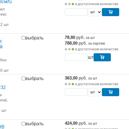
8см/G
в достаточном количестве
рал
екс
12 шт
78,80
руб.
выбрать
за шт
с
788,00
руб.
за партию
ой
в достаточном количестве
шт
 Уно
10 шт
363,00
руб.
выбрать
за шт
в достаточном количестве
P32
м
onal,
1 шт
424,00
руб.
выбрать
за шт
HB