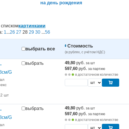
на день рождения
списком
картинками
а:
1
...
26
27
28
29
30
...
56
Стоимость
выбрать все
(в рублях, с учётом НДС)
49,80
руб.
выбрать
за шт
"
597,60
руб.
за партию
8см/G
в достаточном количестве
ал
екс
12 шт
49,80
руб.
выбрать
за шт
"
597,60
руб.
за партию
8см/G
в достаточном количестве
ал