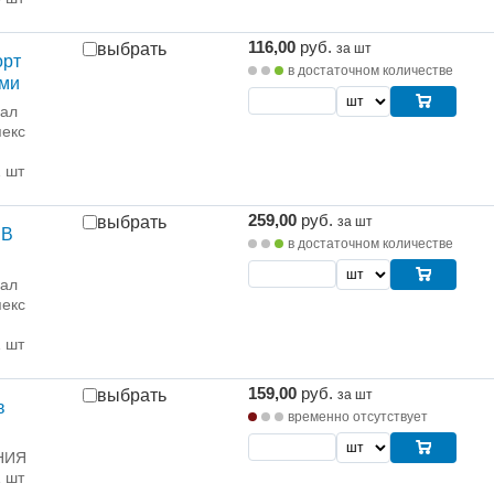
116,00
руб.
выбрать
за шт
орт
в достаточном количестве
ами
рал
екс
1 шт
259,00
руб.
выбрать
за шт
HB
в достаточном количестве
рал
екс
1 шт
159,00
руб.
выбрать
за шт
в
временно отсутствует
НИЯ
1 шт