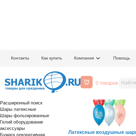
Главная
/
Товары для праздника
/
Воздушные шарики на день рождения
Контакты
Как купить
Компания
Помощь
Воздушные шарики на день рож
0 товаров
Воздушные шары, все для
праздника
Расширенный поиск
Шары латексные
Шары фольгированные
Гелий оборудование
аксессуары
Латексные воздушные шар
Бумага декоративная