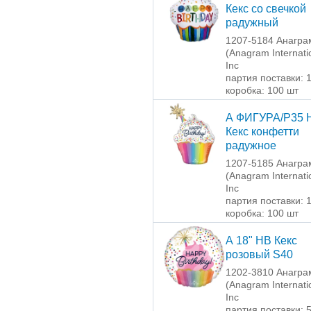
Кекс со свечкой
радужный
1207-5184 Анагра
(Anagram Internati
Inc
партия поставки: 
коробка: 100 шт
А ФИГУРА/P35 
Кекс конфетти
радужное
1207-5185 Анагра
(Anagram Internati
Inc
партия поставки: 
коробка: 100 шт
А 18" HB Кекс
розовый S40
1202-3810 Анагра
(Anagram Internati
Inc
партия поставки: 