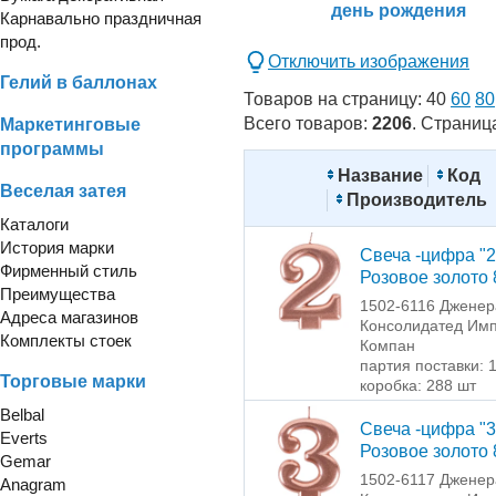
день рождения
Карнавально праздничная
прод.
Отключить изображения
Гелий в баллонах
Товаров на страницу:
40
60
80
Всего товаров:
2206
. Страниц
Маркетинговые
программы
Название
Код
Веселая затея
Производитель
Каталоги
История марки
Свеча -цифра "2
Фирменный стиль
Розовое золото 
Преимущества
1502-6116 Дженер
Адреса магазинов
Консолидатед Имп
Комплекты стоек
Компан
партия поставки: 
Торговые марки
коробка: 288 шт
Belbal
Свеча -цифра "3
Everts
Розовое золото 
Gemar
1502-6117 Дженер
Anagram