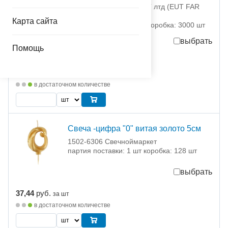
1103-2825 ЕУТ ФАР ИСТ лтд (EUT FAR
EAST LTD)
Карта сайта
партия поставки: 25 шт коробка: 3000 шт
выбрать
Помощь
13,98
руб.
за шт
349,50
руб.
за партию
в достаточном количестве
Свеча -цифра "0" витая золото 5см
1502-6306 Свечноймаркет
партия поставки: 1 шт коробка: 128 шт
выбрать
37,44
руб.
за шт
в достаточном количестве