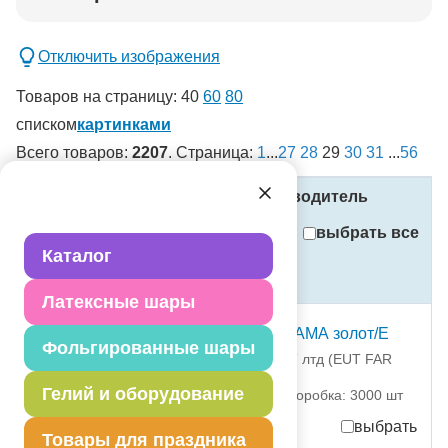
Добавить в корзину
Отключить изображения
Товаров на страницу:
40
60
80
списком
картинками
Всего товаров:
2207
. Страница:
1
...
27
28
29
30
31
...
56
новинка
спецпредложение
Название
Код
Производитель
распродажа
выбрать все
Внимание! Установлен фильтр
!
Каталог
Стоимость
(в рублях, с учётом НДС)
Применить
Латексные шары
Сбросить фильтры
Шелк+рис 12" С ДР МАМА золот/Е
Фольгированные шары
1103-2821 ЕУТ ФАР ИСТ лтд (EUT FAR
EAST LTD)
Гелий и оборудование
партия поставки: 25 шт коробка: 3000 шт
выбрать
Товары для праздника