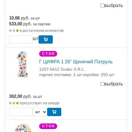
выбрать
10,66
руб.
за шт
533,00
руб.
за партию
в достаточном количестве
шт
С Т О К
Г ЦИФРА 1 26" Щенячий Патруль
1207-5412 Grabo S.R.L.
партия поставки: 1 шт коробка: 250 шт
выбрать
302,00
руб.
за шт
присутствует на складе
С Т О К