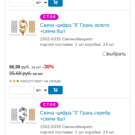
С Т О К
Свеча -цифра "9" Грань золото
+свечи 8шт
1502-6335 Свечноймаркет
партия поставки: 1 шт коробка: 24 шт
выбрать
-30%
66,98
руб.
за шт
95.68
руб.
за шт
присутствует на складе
С Т О К
Свеча -цифра "3" Грань серебр
+свечи 8шт
1502-6339 Свечноймаркет
партия поставки: 1 шт коробка: 24 шт