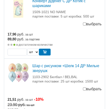
Конверт д/денег С ДР Котик с
шариками
1509-1021 NO NAME
партия поставки: 5 шт коробка: 500 шт
выбрать
17,96
руб.
за шт
89,80
руб.
за партию
в достаточном количестве
Шар с рисунком +Шелк 14 ДР Милые
зверушк
1103-2902 Белбал / BELBAL
партия поставки: 25 шт коробка: 1500 шт
выбрать
-10%
21,51
руб.
за шт
23.90
руб.
за шт