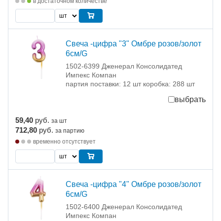
в достаточном количестве
Свеча -цифра "3" Омбре розов/золот
6см/G
1502-6399 Дженерал Консолидатед
Импекс Компан
партия поставки: 12 шт коробка: 288 шт
выбрать
59,40
руб.
за шт
712,80
руб.
за партию
временно отсутствует
Свеча -цифра "4" Омбре розов/золот
6см/G
1502-6400 Дженерал Консолидатед
Импекс Компан