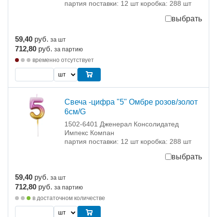
партия поставки: 12 шт коробка: 288 шт
выбрать
59,40
руб.
за шт
712,80
руб.
за партию
временно отсутствует
Свеча -цифра "5" Омбре розов/золот
6см/G
1502-6401 Дженерал Консолидатед
Импекс Компан
партия поставки: 12 шт коробка: 288 шт
выбрать
59,40
руб.
за шт
712,80
руб.
за партию
в достаточном количестве