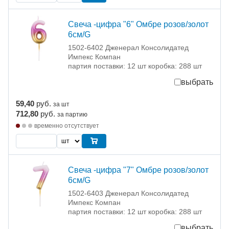
Свеча -цифра "6" Омбре розов/золот
6см/G
1502-6402 Дженерал Консолидатед
Импекс Компан
партия поставки: 12 шт коробка: 288 шт
выбрать
59,40
руб.
за шт
712,80
руб.
за партию
временно отсутствует
Свеча -цифра "7" Омбре розов/золот
6см/G
1502-6403 Дженерал Консолидатед
Импекс Компан
партия поставки: 12 шт коробка: 288 шт
выбрать