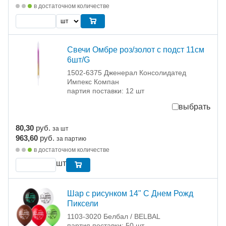
в достаточном количестве
Свечи Омбре роз/золот с подст 11см
6шт/G
1502-6375 Дженерал Консолидатед
Импекс Компан
партия поставки: 12 шт
выбрать
80,30
руб.
за шт
963,60
руб.
за партию
в достаточном количестве
шт
Шар с рисунком 14" С Днем Рожд
Пиксели
1103-3020 Белбал / BELBAL
партия поставки: 50 шт