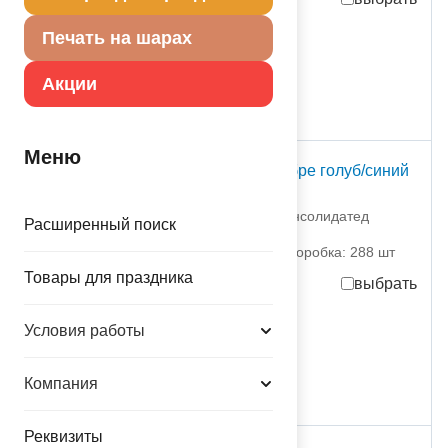
Печать на шарах
59,40
руб.
за шт
712,80
руб.
за партию
Акции
в достаточном количестве
Меню
Свеча -цифра "7" Омбре голуб/синий
6см/G
1502-6393 Дженерал Консолидатед
Расширенный поиск
Импекс Компан
партия поставки: 12 шт коробка: 288 шт
Товары для праздника
выбрать
59,40
руб.
за шт
Условия работы
712,80
руб.
за партию
в достаточном количестве
Компания
Реквизиты