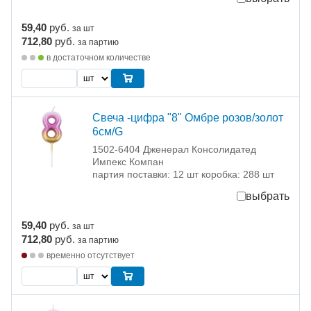
59,40
руб.
за шт
712,80
руб.
за партию
в достаточном количестве
Свеча -цифра "8" Омбре розов/золот
6см/G
1502-6404 Дженерал Консолидатед
Импекс Компан
партия поставки: 12 шт коробка: 288 шт
выбрать
59,40
руб.
за шт
712,80
руб.
за партию
временно отсутствует