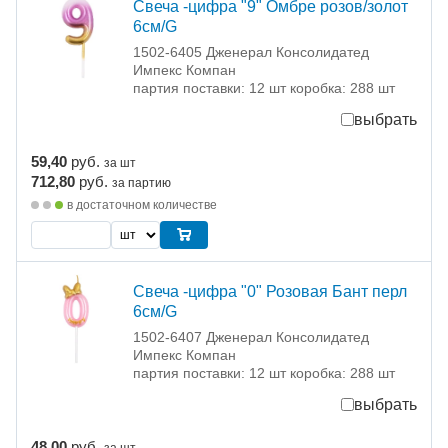
Свеча -цифра "9" Омбре розов/золот
6см/G
1502-6405 Дженерал Консолидатед
Импекс Компан
партия поставки: 12 шт коробка: 288 шт
выбрать
59,40
руб.
за шт
712,80
руб.
за партию
в достаточном количестве
Свеча -цифра "0" Розовая Бант перл
6см/G
1502-6407 Дженерал Консолидатед
Импекс Компан
партия поставки: 12 шт коробка: 288 шт
выбрать
48,00
руб.
за шт