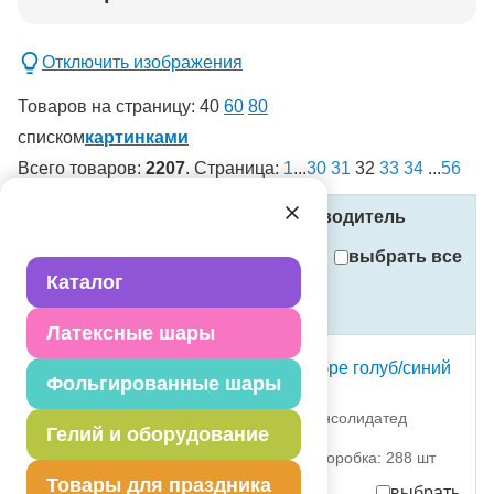
Добавить в корзину
Отключить изображения
Товаров на страницу:
40
60
80
списком
картинками
Всего товаров:
2207
. Страница:
1
...
30
31
32
33
34
...
56
новинка
спецпредложение
Название
Код
Производитель
распродажа
выбрать все
Внимание! Установлен фильтр
!
Каталог
Стоимость
(в рублях, с учётом НДС)
Применить
Латексные шары
Сбросить фильтры
Свеча -цифра "6" Омбре голуб/синий
Фольгированные шары
6см/G
1502-6392 Дженерал Консолидатед
Гелий и оборудование
Импекс Компан
партия поставки: 12 шт коробка: 288 шт
Товары для праздника
выбрать