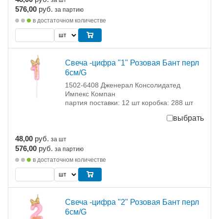
576,00
руб.
за партию
в достаточном количестве
Свеча -цифра "1" Розовая Бант перл
6см/G
1502-6408 Дженерал Консолидатед
Импекс Компан
партия поставки: 12 шт коробка: 288 шт
выбрать
48,00
руб.
за шт
576,00
руб.
за партию
в достаточном количестве
Свеча -цифра "2" Розовая Бант перл
6см/G