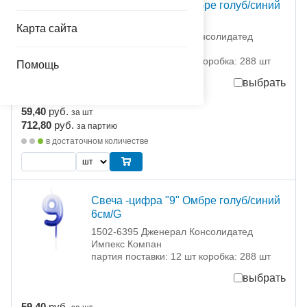
Свеча -цифра "8" Омбре голуб/синий
6см/G
Карта сайта
1502-6394 Дженерал Консолидатед
Импекс Компан
партия поставки: 12 шт коробка: 288 шт
Помощь
выбрать
59,40
руб.
за шт
712,80
руб.
за партию
в достаточном количестве
Свеча -цифра "9" Омбре голуб/синий
6см/G
1502-6395 Дженерал Консолидатед
Импекс Компан
партия поставки: 12 шт коробка: 288 шт
выбрать
59,40
руб.