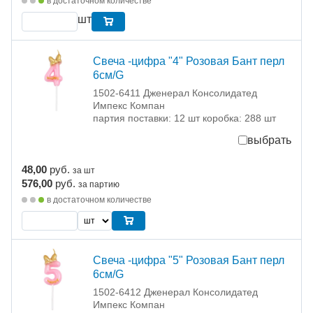
в достаточном количестве
шт
Свеча -цифра "4" Розовая Бант перл
6см/G
1502-6411 Дженерал Консолидатед
Импекс Компан
партия поставки: 12 шт коробка: 288 шт
выбрать
48,00
руб.
за шт
576,00
руб.
за партию
в достаточном количестве
Свеча -цифра "5" Розовая Бант перл
6см/G
1502-6412 Дженерал Консолидатед
Импекс Компан