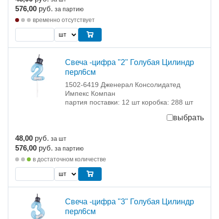
576,00
руб.
за партию
временно отсутствует
Свеча -цифра "2" Голубая Цилиндр
перл6см
1502-6419 Дженерал Консолидатед
Импекс Компан
партия поставки: 12 шт коробка: 288 шт
выбрать
48,00
руб.
за шт
576,00
руб.
за партию
в достаточном количестве
Свеча -цифра "3" Голубая Цилиндр
перл6см