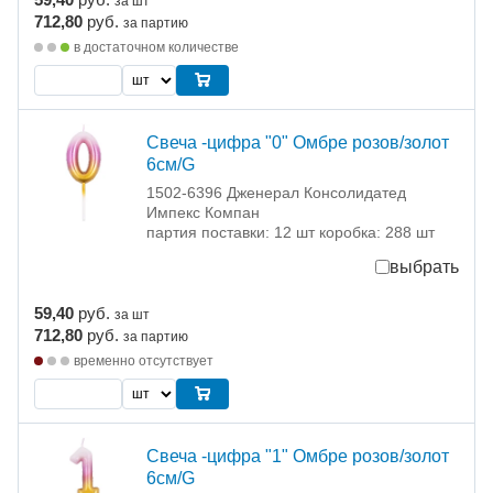
за шт
712,80
руб.
за партию
в достаточном количестве
Свеча -цифра "0" Омбре розов/золот
6см/G
1502-6396 Дженерал Консолидатед
Импекс Компан
партия поставки: 12 шт коробка: 288 шт
выбрать
59,40
руб.
за шт
712,80
руб.
за партию
временно отсутствует
Свеча -цифра "1" Омбре розов/золот
6см/G