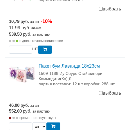
выбрать
-10%
10,79
руб.
за шт
11.99
руб.
за шт
539,50
руб.
за партию
в достаточном количестве
шт
Пакет бум Лаванда 18х23см
1509-1188 Иу Соурс Стайшинери
Коммодити(Ко),Л
партия поставки: 12 шт коробка: 288 шт
выбрать
46,00
руб.
за шт
552,00
руб.
за партию
временно отсутствует