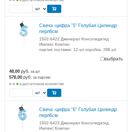
Свеча -цифра "5" Голубая Цилиндр
перл6см
1502-6422 Дженерал Консолидатед
Импекс Компан
партия поставки: 12 шт коробка: 288 шт
выбрать
48,00
руб.
за шт
576,00
руб.
за партию
в достаточном количестве
Свеча -цифра "6" Голубая Цилиндр
перл6см
1502-6423 Дженерал Консолидатед
Импекс Компан