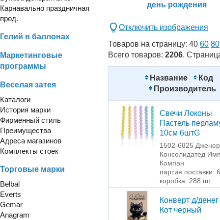
день рождения
Карнавально праздничная
прод.
Отключить изображения
Гелий в баллонах
Товаров на страницу:
40
60
80
Всего товаров:
2206
. Страниц
Маркетинговые
программы
Название
Код
Веселая затея
Производитель
Каталоги
История марки
Свечи Локоны
Фирменный стиль
Пастель перлам
Преимущества
10см 6штG
Адреса магазинов
1502-6825 Джене
Комплекты стоек
Консолидатед Имп
Компан
Торговые марки
партия поставки: 
коробка: 288 шт
Belbal
Everts
Конверт д/денег
Gemar
Кот черный
Anagram