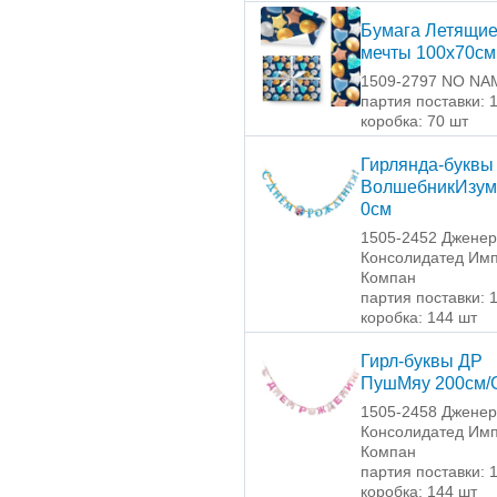
Бумага Летящи
мечты 100х70см
1509-2797 NO NA
партия поставки: 
коробка: 70 шт
Гирлянда-буквы
ВолшебникИзум
0см
1505-2452 Джене
Консолидатед Имп
Компан
партия поставки: 
коробка: 144 шт
Гирл-буквы ДР
ПушМяу 200см/
1505-2458 Джене
Консолидатед Имп
Компан
партия поставки: 
коробка: 144 шт