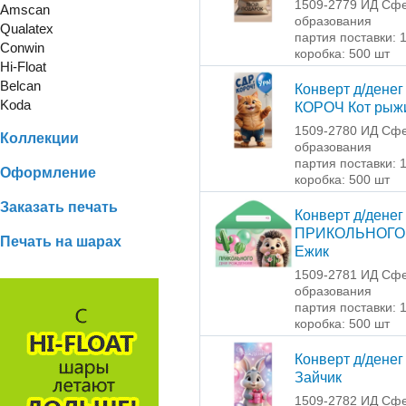
1509-2779 ИД Сф
Amscan
образования
Qualatex
партия поставки: 
Conwin
коробка: 500 шт
Hi-Float
Belcan
Конверт д/денег
Koda
КОРОЧ Кот рыж
1509-2780 ИД Сф
Коллекции
образования
партия поставки: 
Оформление
коробка: 500 шт
Заказать печать
Конверт д/денег
ПРИКОЛЬНОГО
Печать на шарах
Ежик
1509-2781 ИД Сф
образования
партия поставки: 
коробка: 500 шт
Конверт д/денег
Зайчик
1509-2782 ИД Сф