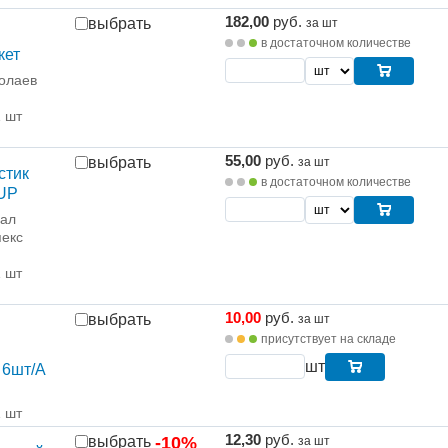
182,00
руб.
выбрать
за шт
в достаточном количестве
кет
олаев
1 шт
55,00
руб.
выбрать
за шт
стик
в достаточном количестве
 UP
рал
екс
1 шт
10,00
руб.
выбрать
за шт
присутствует на складе
шт
 6шт/A
1 шт
12,30
руб.
выбрать
-10%
за шт