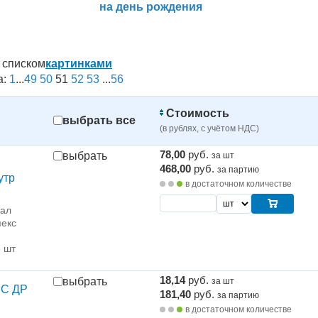
на день рождения
списком
картинками
а:
1
...
49
50
51
52
53
...
56
Стоимость
выбрать все
(в рублях, с учётом НДС)
78,00
руб.
выбрать
за шт
468,00
руб.
за партию
утр
в достаточном количестве
рал
екс
6 шт
18,14
руб.
выбрать
за шт
 С ДР
181,40
руб.
за партию
в достаточном количестве