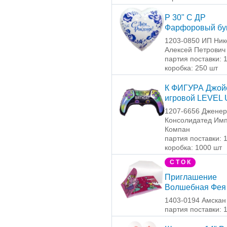
Р 30" С ДР
Фарфоровый бу
1203-0850 ИП Ник
Алексей Петрович
партия поставки: 
коробка: 250 шт
К ФИГУРА Джой
игровой LEVEL
1207-6656 Джене
Консолидатед Имп
Компан
партия поставки: 
коробка: 1000 шт
С Т О К
Приглашение
Волшебная Фея
1403-0194 Амскан
партия поставки: 