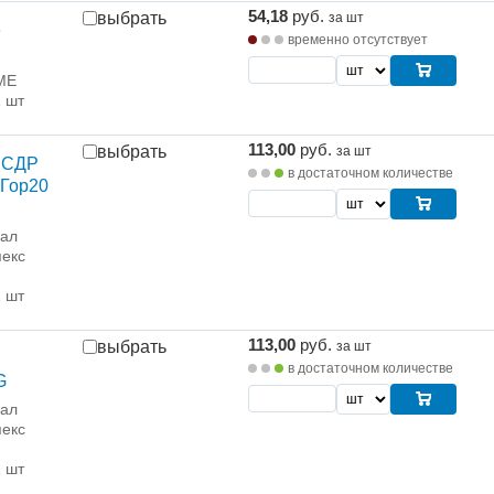
54,18
руб.
выбрать
за шт
е
временно отсутствует
ME
1 шт
113,00
руб.
выбрать
за шт
 СДР
в достаточном количестве
Гор20
рал
екс
1 шт
113,00
руб.
выбрать
за шт
в достаточном количестве
G
рал
екс
1 шт