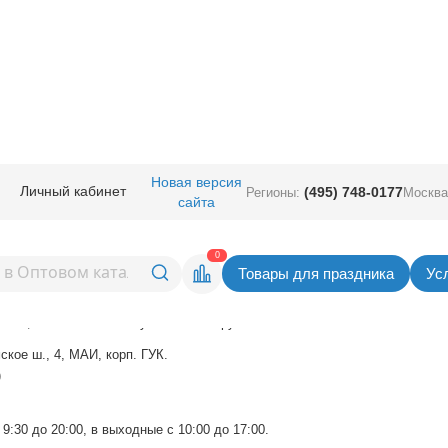
Новая версия
Личный кабинет
(495) 748-0177
Регионы:
Москва
па уно трейд
сайта
0
Товары для праздника
Ус
анция метро Сокол.
ата, минимальная закупка на 2000 руб.
ское ш., 4, МАИ, корп. ГУК.
)
9:30 до 20:00, в выходные с 10:00 до 17:00.