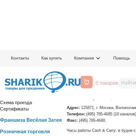
Главная
/
Условия работы
/
Cash&Carry
/
Контакты
Контакты
Как купить
Компания
Помощь
Контактная информация – Евро
Мелкооптовые продажи.
0 товаров
Оптовая торговля
Cash & Carry в Москве, ст
Реквизиты компании
Зал самообслуживания, наличная опл
Схема проезда
Адрес:
125871, г. Москва, Волоколам
Сертификаты
Телефон:
(495) 785-4685 (10 каналов
Франшиза Весёлая Затея
Факс:
(495) 785-4680.
Часы работы Cash & Carry: в будни с 
Розничная торговля