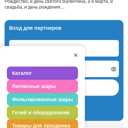
Рождество, и день святого Валентина, и 8 марта, и
свадьба, и день рождения…
Вход для партнеров
Логин
Пароль
Каталог
Латексные шары
Авторизоваться
Фольгированные шары
Забыли пароль?
Регистрация нового партнера
Гелий и оборудование
Товары для праздника