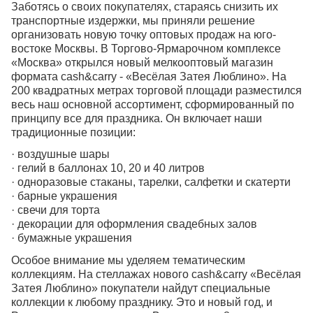
Заботясь о своих покупателях, стараясь снизить их
транспортные издержки, мы приняли решение
организовать новую точку оптовых продаж на юго-
востоке Москвы. В Торгово-Ярмарочном комплексе
«Москва» открылся новый мелкооптовый магазин
формата cash&carry - «Весёлая Затея Люблино». На
200 квадратных метрах торговой площади разместился
весь наш основной ассортимент, сформированный по
принципу все для праздника. Он включает наши
традиционные позиции:
·
в
оздушные шары
·
г
елий в баллонах 10, 20 и 40 литров
·
о
дноразовые стаканы, тарелки, салфетки и скатерти
·
б
арные украшения
·
с
вечи для торта
·
д
екорации для оформления свадебных залов
·
б
умажные украшения
Особое внимание мы уделяем тематическим
коллекциям. На стеллажах нового cash&carry «Весёлая
Затея Люблино» покупатели найдут специальные
коллекции к любому празднику. Это и новый год, и