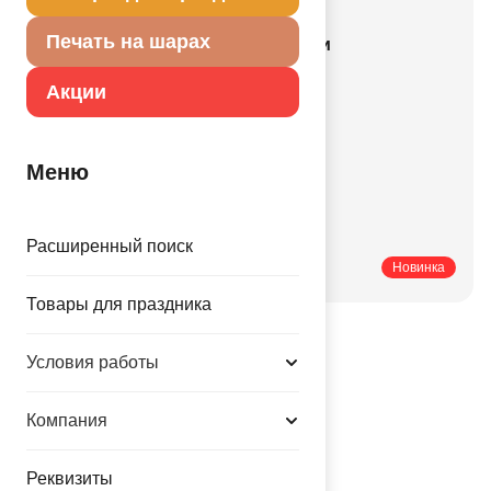
Смотрите также
Печать на шарах
Все действующие акции и скидки
Все новинки каталога
Акции
Гелий и оборудование
Новости компании
Меню
Купить оптом
Купить мелким оптом
Купить в розницу
Расширенный поиск
Печатные каталоги
Новинка
Товары для праздника
Условия работы
Компания
Реквизиты