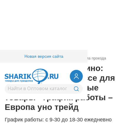
Новая версия сайта
Главная
/
Условия работы
/
Cash&Carry
/
Схема проезда
Cash&Carry в Люблино:
воздушные шары, все для
праздника, свадебные
товары - график работы –
Европа уно трейд
График работы: с 9-30 до 18-30 ежедневно