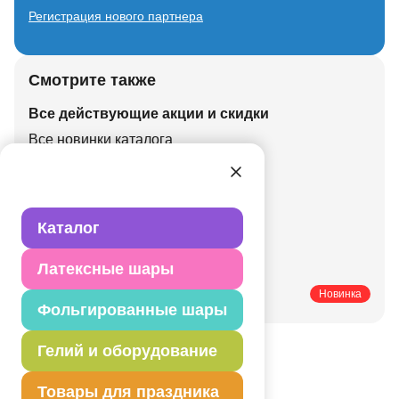
Регистрация нового партнера
Смотрите также
Все действующие акции и скидки
Все новинки каталога
Гелий и оборудование
Новости компании
Купить оптом
Каталог
Купить мелким оптом
Латексные шары
Купить в розницу
Печатные каталоги
Новинка
Фольгированные шары
Гелий и оборудование
Товары для праздника