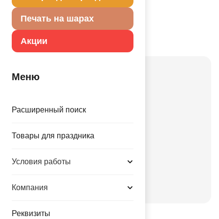
Печать на шарах
Акции
Актуальные праздники
Меню
Свадьбы
Корпоративные
Расширенный поиск
Праздники
День рождения
Товары для праздника
Детский праздник
Валентинов день
Условия работы
День города
Новый год
Компания
Реквизиты