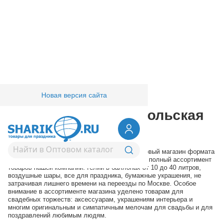
Новая версия сайта
Главная
/
Условия работы
Cash&Carry Комсомольская
– Европа уно трейд
Для вашего удобства мы открыли третий оптовый магазин формата
Cash&Carry, в котором вы можете приобрести полный ассортимент
товаров нашей компании: гелий в баллонах от 10 до 40 литров,
воздушные шары, все для праздника, бумажные украшения, не
затрачивая лишнего времени на переезды по Москве. Особое
внимание в ассортименте магазина уделено товарам для
свадебных торжеств: аксессуарам, украшениям интерьера и
многим оригинальным и симпатичным мелочам для свадьбы и для
поздравлений любимым людям.