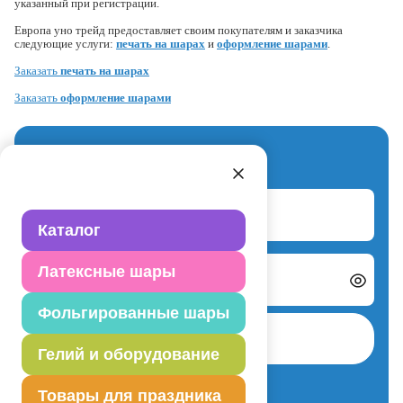
указанный при регистрации.
Европа уно трейд предоставляет своим покупателям и заказчика
следующие услуги:
печать на шарах
и
оформление шарами
.
Заказать
печать на шарах
Заказать
оформление шарами
Вход для партнеров
Логин
Каталог
Латексные шары
Пароль
Фольгированные шары
Авторизоваться
Гелий и оборудование
Забыли пароль?
Товары для праздника