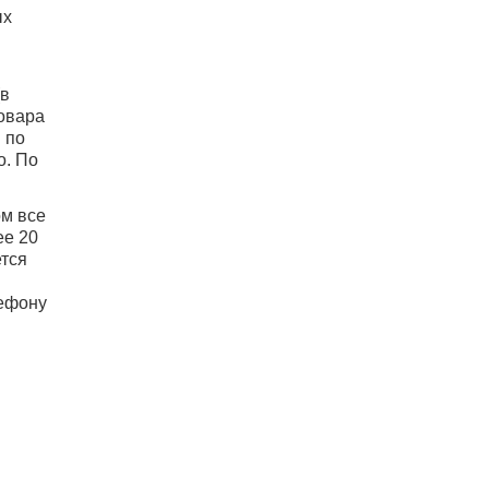
ых
(в
товара
. по
о. По
ом все
ее 20
тся
лефону