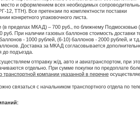
е место и оформлением всех необходимых сопроводительн
РГ-12, ТТН). Все претензии по комплектности поставки
нии конкретного упаковочного листа.
 (в пределах МКАД) – 700 руб., по ближнему Подмосковью 
50 руб. При наличии газовых баллонов стоимость доставки 
баллонов - 1000 рублей, (6-10) баллонов - 2000 рублей, и т.д
баллонов. Доставка за МКАД согласовывается дополнительн
я до подъезда.
уществляем отправку ж/д, авто и авиатранспортом, при эт
чиваются отдельно. При сумме покупки по предоплате бол
о транспортной компании указанной в перечне
осуществляе
ожно связаться с начальником транспортного отдела по те
мпаний: