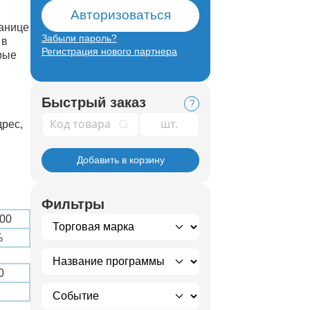
Авторизоваться
анице
Забыли пароль?
 в
Регистрация нового партнера
рые
Быстрый заказ
?
Код товара
дрес,
Добавить в корзину
Фильтры
000
%
0