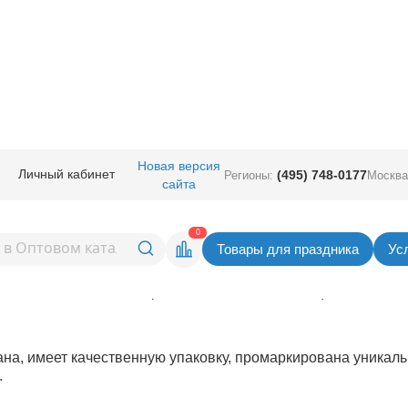
Новая версия
Личный кабинет
(495) 748-0177
Регионы:
Москва
птовыми покупателями – Европа
сайта
0
Товары для праздника
Ус
в распределительном центре в Зеленограде 10 000 руб.
инимальной заводской упаковке. В детальном описании к к
азана минимальная партия поставки этой позиции.
на, имеет качественную упаковку, промаркирована уникал
.