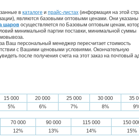
азанные в
каталоге
и
прайс-листах
(информация на этой стр
изации), являются базовыми оптовыми ценами. Они указаны
а шаров
осуществляется по Базовым оптовым ценам, кото
словий минимальной партии поставки, минимальной суммы
амовывоза.
за Ваш персональный менеджер пересчитает стоимость
етствии с Вашими ценовыми условиями. Окончательную
увидеть после получения счета на этот заказ на почтовый а
15 000
20 000
25 000
30 000
35 
5%
6%
7%
8%
9
70 000
90 000
115 000
150 00
12%
13%
14%
15%