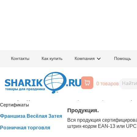
Главная
/
Условия работы
/
Оптовая торговля
Контакты
Как купить
Компания
Помощь
Шарик.Ru: Условия работы с о
Минимальные партии
Оптовая торговля
0 товаров
Минимальная партия отгрузки 
Реквизиты компании
Товары отгружаются кратно м
товарной позиции каталога ук
Схема проезда
Сертификаты
Продукция.
Франшиза Весёлая Затея
Вся продукция сертифицирова
штрих-кодом EAN-13 или UPC
Розничная торговля