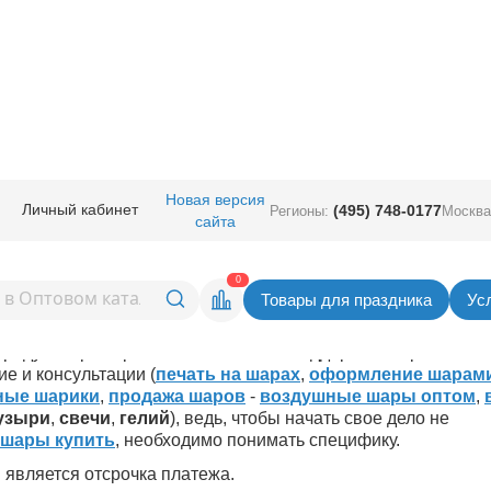
Новая версия
Личный кабинет
(495) 748-0177
Регионы:
Москва
 для праздника - Отсрочка пла
сайта
0
Товары для праздника
Ус
 покупателям развивать свой бизнес (
воздушные шары
-
рашения из бумаги, карнавальные принадлежности,
мыль
ы предусмотрели различные способы поддержки: маркетингов
е и консультации (
печать на шарах
,
оформление шарам
ные шарики
,
продажа шаров
-
воздушные шары оптом
,
узыри
,
свечи
,
гелий
), ведь, чтобы начать свое дело не
 шары купить
, необходимо понимать специфику.
 является отсрочка платежа.