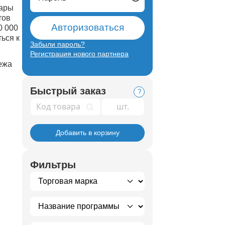
вары
тов
Авторизоваться
0 000
ься к
Забыли пароль?
Регистрация нового партнера
тежа
Быстрый заказ
?
Код товара
Добавить в корзину
Фильтры