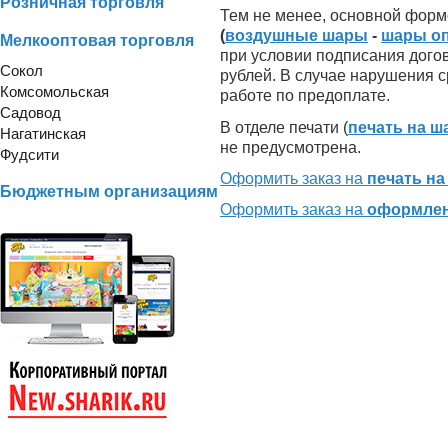
Розничная торговля
Тем не менее, основной форм
(
воздушные шары
-
шары о
Мелкооптовая торговля
при условии подписания дого
Сокол
рублей. В случае нарушения с
Комсомольская
работе по предоплате.
Садовод
В отделе печати (
печать на ш
Нагатинская
не предусмотрена.
Фудсити
Оформить заказ на
печать на
Бюджетным организациям
Оформить заказ на
оформлен