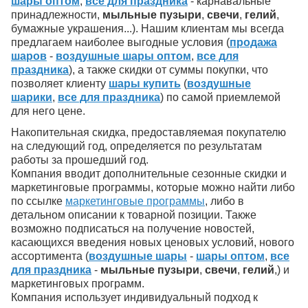
шары оптом
,
все для праздника
- карнавальные
принадлежности,
мыльные пузыри
,
свечи
,
гелий
,
бумажные украшения...). Нашим клиентам мы всегда
предлагаем наиболее выгодные условия (
продажа
шаров
-
воздушные шары оптом
,
все для
праздника
), а также скидки от суммы покупки, что
позволяет клиенту
шары купить
(
воздушные
шарики
,
все для праздника
) по самой приемлемой
для него цене.
Накопительная скидка, предоставляемая покупателю
на следующий год, определяется по результатам
работы за прошедший год.
Компания вводит дополнительные сезонные скидки и
маркетинговые программы, которые можно найти либо
по ссылке
маркетинговые программы
, либо в
детальном описании к товарной позиции. Также
возможно подписаться на получение новостей,
касающихся введения новых ценовых условий, нового
ассортимента (
воздушные шары
-
шары оптом
,
все
для праздника
-
мыльные пузыри
,
свечи
,
гелий
,) и
маркетинговых программ.
Компания использует индивидуальный подход к