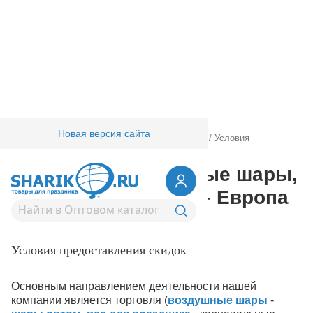
Новая версия сайта
Главная
/
Условия работы
/
Оптовая торговля
/
Условия
предоставления скидок
Шарик.Ру: воздушные шары,
все для праздника – Европа
уно трейд
Условия предоставления скидок
Основным направлением деятельности нашей
компании является торговля (
воздушные шары
-