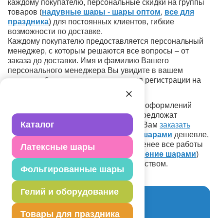
каждому покупателю, персональные скидки на группы
товаров (
надувные шары
-
шары оптом
,
все для
праздника
) для постоянных клиентов, гибкие
возможности по доставке.
Каждому покупателю предоставляется персональный
менеджер, с которым решаются все вопросы – от
заказа до доставки. Имя и фамилию Вашего
персонального менеджера Вы увидите в вашем
личном кабинете после прохождения регистрации на
сайте.
В отделе печати (
печать на шарах
) и оформлений
(
оформление шарами
) Вам также предложат
Каталог
скидочные программы, что позволит Вам
заказать
печать на шарах
или
оформление шарами
дешевле,
чем в других компаниях, но, тем не менее все работы
Латексные шары
(
печать на шарах
) и услуги (
оформление шарами
)
будут выполнены с высочайшим качеством.
Фольгированные шары
Гелий и оборудование
Вход для партнеров
Товары для праздника