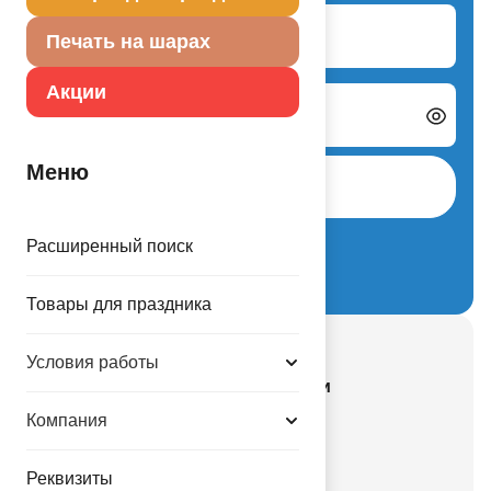
Логин
Печать на шарах
Акции
Пароль
Меню
Авторизоваться
Забыли пароль?
Расширенный поиск
Регистрация нового партнера
Товары для праздника
Смотрите также
Условия работы
Все действующие акции и скидки
Все новинки каталога
Компания
Гелий и оборудование
Реквизиты
Новости компании