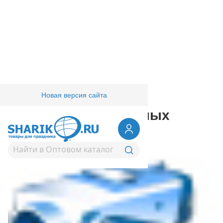
Новая версия сайта
Главная
/
Компания
/
Фестивали
Фестиваль воздушных
шаров в Питере