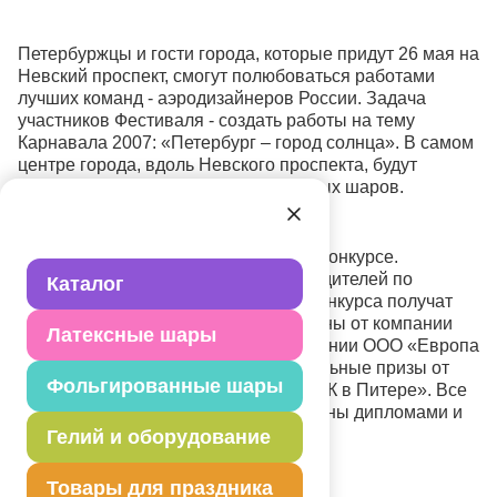
Петербуржцы и гости города, которые придут 26 мая на
Невский проспект, смогут полюбоваться работами
лучших команд - аэродизайнеров России. Задача
участников Фестиваля - создать работы на тему
Карнавала 2007: «Петербург – город солнца». В самом
центре города, вдоль Невского проспекта, будут
воздвигнуты скульптуры из воздушных шаров.
Все скульптуры будут участвовать в конкурсе.
Карнавальное жюри определит победителей по
Каталог
нескольким номинациям. Призеры конкурса получат
путевки на карнавалы в теплые страны от компании
Латексные шары
«Алма Тур», денежный приз от компании ООО «Европа
Уно Трейд СПб» - 300 евро и специальные призы от
Фольгированные шары
популярной петербургской газеты «МК в Питере». Все
участники Фестиваля будут награждены дипломами и
памятными сувенирами.
Гелий и оборудование
Товары для праздника