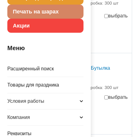
партия поставки: 1 шт коробка: 300 шт
Печать на шарах
выбрать
Акции
367,00
руб.
за шт
в достаточном количестве
Меню
С Т О К
Г ФИГУРА IT'S A BOY Бутылка
Расширенный поиск
голубая
1207-4330 Grabo S.R.L.
Товары для праздника
партия поставки: 1 шт коробка: 300 шт
выбрать
Условия работы
336,00
руб.
за шт
Компания
в достаточном количестве
Реквизиты