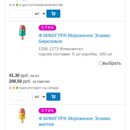
в достаточном количестве
С Т О К
Ф М/ФИГУРА Мороженое Эскимо
бирюзовое
1206-1273 Флексметал
партия поставки: 5 шт коробка: 100 шт
выбрать
41,30
руб.
за шт
206,50
руб.
за партию
присутствует на складе
С Т О К
Ф М/ФИГУРА Мороженое Эскимо
желтое