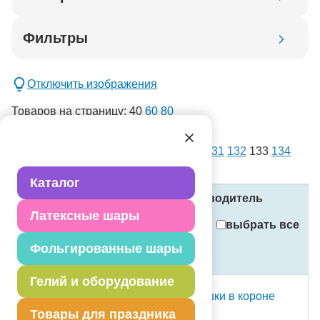
Код товара
Фильтры
Добавить в корзину
Отключить изображения
Товаров на страницу:
40
60
80
списком
картинками
Всего товаров:
14386
. Страница:
1
...
131
132
133
134
новинка
135
...
360
спецпредложение
Каталог
распродажа
Название
Код
Производитель
Латексные шары
Применить
выбрать все
Фольгированные шары
Стоимость
Сбросить фильтры
(в рублях, с учётом НДС)
Гелий и оборудование
Г ФИГУРА Голова кошки в короне
Товары для праздника
1207-4329 Grabo S.R.L.