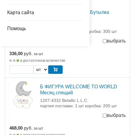
С Т О К
Г ФИГУРА IT'S A GIRL Бутылка
Карта сайта
розовая
1207-4331 Grabo S.R.L.
Помощь
партия поставки: 1 шт коробка: 300 шт
выбрать
336,00
руб.
за шт
в достаточном количестве
Б ФИГУРА WELCOME TO WORLD
Месяц спящий
1207-4332 Betallic L.L.C.
партия поставки: 1 шт коробка: 200 шт
выбрать
468,00
руб.
за шт