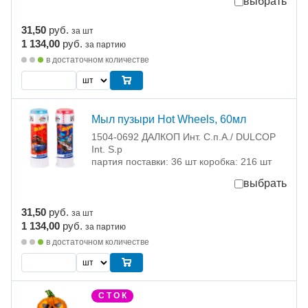
выбрать
31,50
руб.
за шт
1 134,00
руб.
за партию
в достаточном количестве
Мыл пузыри Hot Wheels, 60мл
1504-0692 ДАЛКОП Инт. C.п.A./ DULCOP
Int. S.p
партия поставки: 36 шт коробка: 216 шт
выбрать
31,50
руб.
за шт
1 134,00
руб.
за партию
в достаточном количестве
С Т О К