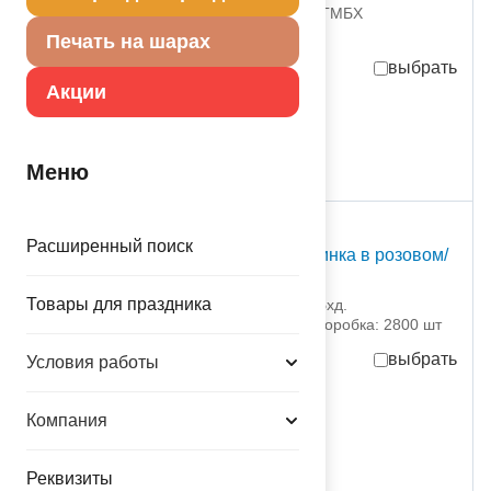
1306-0342 Бодо Эвертс ГМБХ
партия поставки: 1 р›
Печать на шарах
выбрать
Акции
3 380,00
руб.
за р›
присутствует на складе
р›
Меню
С Т О К
Расширенный поиск
Шар 12" с рис. Блондинка в розовом/
Э
Товары для праздника
1103-2978 Эвертс Сдн. Бхд.
партия поставки: 50 шт коробка: 2800 шт
выбрать
Условия работы
-70%
2,74
руб.
за шт
Компания
9.12
руб.
за шт
137,00
руб.
за партию
Реквизиты
присутствует на складе