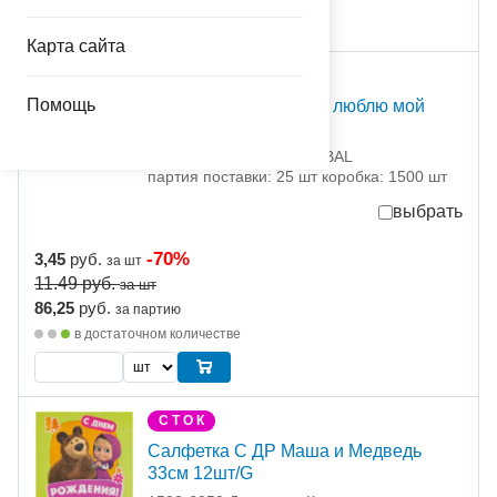
Карта сайта
С Т О К
Помощь
Шар с рисунком 14" Я люблю мой
Город
1103-3000 Белбал / BELBAL
партия поставки: 25 шт коробка: 1500 шт
выбрать
-70%
3,45
руб.
за шт
11.49
руб.
за шт
86,25
руб.
за партию
в достаточном количестве
С Т О К
Салфетка С ДР Маша и Медведь
33см 12шт/G