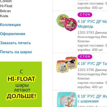
Conwin
партия поставки: 
Hi-Float
коробка: 400 шт
Belcan
С Т О К
Koda
К 18" РУС ДР М
Коллекции
Медведь
1202-3783 Джене
Оформление
Консолидатед Имп
Компан
Заказать печать
партия поставки: 
коробка: 400 шт
Печать на шарах
С Т О К
К 18" РУС ДР Та
1202-3795 Джене
Консолидатед Имп
Компан
партия поставки: 
коробка: 400 шт
К 18" РУС ДР 
с шариками