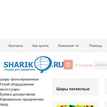
Главная
/
Товары для праздника
/
Оптовый каталог
Контакты
Как купить
Компания
Помощь
Воздушные шары, все для
праздника
0 товаров
Расширенный поиск
Шары латексные
Шары фольгированные
Гелий оборудование
Шары латексные
аксессуары
Бумага декоративная
Карнавально праздничная
прод.