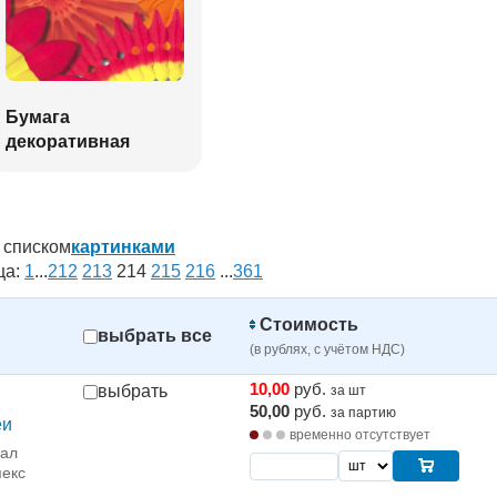
Бумага
декоративная
списком
картинками
ца:
1
...
212
213
214
215
216
...
361
Стоимость
выбрать все
(в рублях, с учётом НДС)
10,00
руб.
выбрать
за шт
50,00
руб.
за партию
еи
временно отсутствует
рал
екс