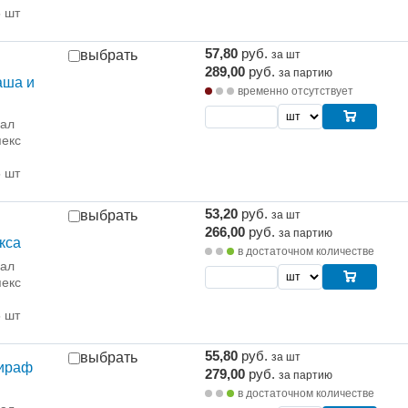
5 шт
57,80
руб.
выбрать
за шт
289,00
руб.
за партию
аша и
временно отсутствует
рал
екс
5 шт
53,20
руб.
выбрать
за шт
266,00
руб.
за партию
кса
в достаточном количестве
рал
екс
5 шт
55,80
руб.
выбрать
за шт
Жираф
279,00
руб.
за партию
в достаточном количестве