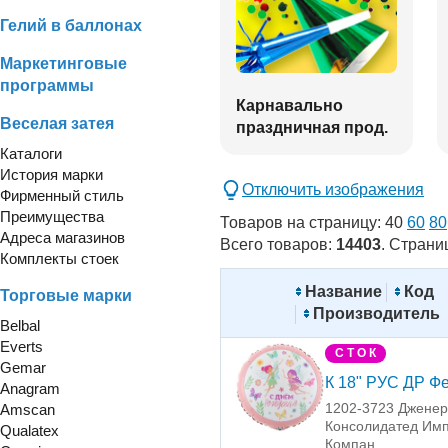
Гелий в баллонах
Маркетинговые
программы
Карнавально
Веселая затея
праздничная прод.
Каталоги
История марки
Отключить изображения
Фирменный стиль
Преимущества
Товаров на страницу:
40
60
80
Адреса магазинов
Всего товаров:
14403
. Страни
Комплекты стоек
Название
Код
Торговые марки
Производитель
Belbal
Everts
С Т О К
Gemar
К 18" РУС ДР Ф
Anagram
1202-3723 Джене
Amscan
Консолидатед Имп
Qualatex
Компан