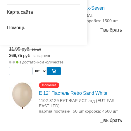
Новинка
Шар с рисунком 14" Six-Seven
Карта сайта
1103-3414 Белбал / BELBAL
партия поставки: 25 шт коробка: 1500 шт
Помощь
выбрать
-10%
10,79
руб.
за шт
11.99
руб.
за шт
269,75
руб.
за партию
в достаточном количестве
Новинка
Е 12" Пастель Retro Sand White
1102-3129 ЕУТ ФАР ИСТ лтд (EUT FAR
EAST LTD)
партия поставки: 50 шт коробка: 4500 шт
выбрать