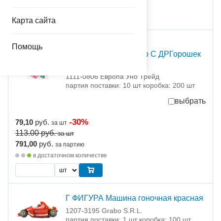
присутствует на складе
шт
Карта сайта
С Т О К
Помощь
Набор шаров Шелкогр С ДРГорошек
36см5шт.
1111-0806 Европа Уно Трейд
партия поставки: 10 шт коробка: 200 шт
выбрать
-30%
79,10
руб.
за шт
113.00
руб.
за шт
791,00
руб.
за партию
в достаточном количестве
Г ФИГУРА Машина гоночная красная
1207-3195 Grabo S.R.L.
партия поставки: 1 шт коробка: 100 шт