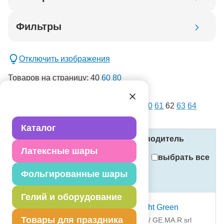
Код товара
Фильтры
Добавить в корзину
Отключить изображения
Товаров на страницу:
40
60
80
списком
картинками
Всего товаров:
14386
. Страница:
1
...
60
61
62
63
64
новинка
...
360
спецпредложение
Каталог
распродажа
Название
Код
Производитель
Латексные шары
Применить
выбрать все
Фольгированные шары
Стоимость
Сбросить фильтры
(в рублях, с учётом НДС)
Гелий и оборудование
И 5"/067 Металлик Light Green
Товары для праздника
1102-1508 ДЖЕМАР срл / GE.MA.R srl