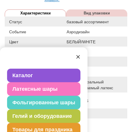
Характеристики
Вид упаковки
Статус
базовый ассортимент
Событие
Аэродизайн
Цвет
БЕЛЫЙ/WHITE
Размер
12"
Форма
КРУГЛЫЙ
Общие размеры
12"/30СМ
Каталог
100% натуральный
Исходный материал
биоразлагаемый латекс
Латексные шары
Дата последнего
05-07-2026
Фольгированные шары
изменения элемента
Вес
3.000 г
Гелий и оборудование
Описание товара
Товары для праздника