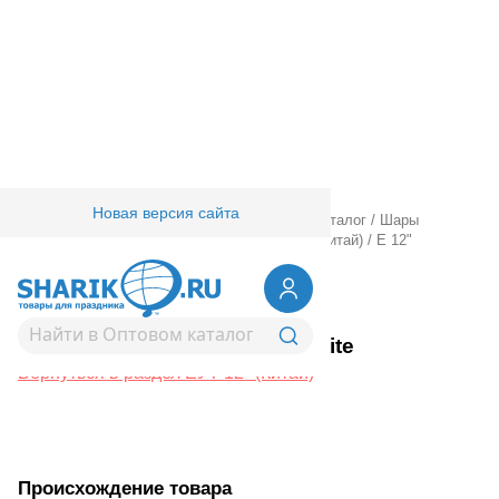
Новая версия сайта
Главная
/
Товары для праздника
/
Оптовый каталог
/
Шары
латексные
/
Круглые без рисунка
/
ЕУТ 12" (Китай)
/
Е 12"
Металлик White
1102-1546
Е 12" Металлик White
Вернуться в раздел ЕУТ 12" (Китай)
Происхождение товара