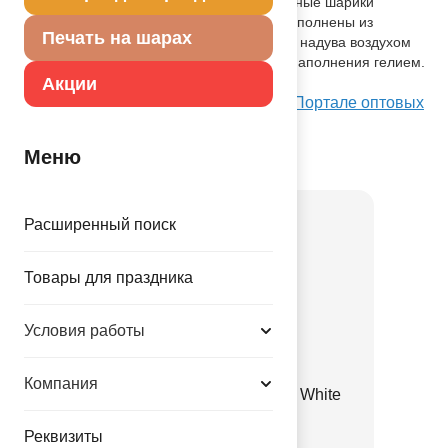
Блестящие металлизированные воздушные шарики
диаметром 30см, цвет: белый. Шары выполнены из
Печать на шарах
натурального латекса, подходят как для надува воздухом
при помощи ручного насоса, так и для наполнения гелием.
Производство: Китай.
Акции
Посмотреть Е 12" Металлик White на Портале оптовых
закупок
Меню
Товар из коллекции
Белая
Расширенный поиск
Товары для праздника
Условия работы
Компания
Е 12" Пастель Retro Sand White
1102-3129
Реквизиты