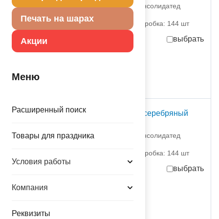
1502-3780 Дженерал Консолидатед
Импекс Компан
Печать на шарах
партия поставки: 1 шт коробка: 144 шт
выбрать
Акции
65,10
руб.
за шт
в достаточном количестве
Меню
Расширенный поиск
Стакан фольгирован серебряный
250мл 6штG
Товары для праздника
1502-3781 Дженерал Консолидатед
Импекс Компан
партия поставки: 1 шт коробка: 144 шт
Условия работы
выбрать
Компания
86,00
руб.
за шт
в достаточном количестве
Реквизиты