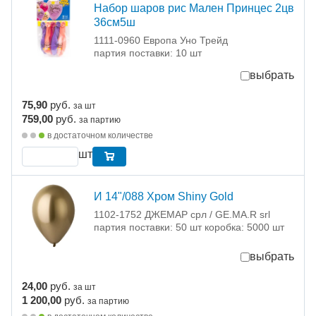
Набор шаров рис Мален Принцес 2цв
36см5ш
1111-0960 Европа Уно Трейд
партия поставки: 10 шт
выбрать
75,90
руб.
за шт
759,00
руб.
за партию
в достаточном количестве
шт
И 14"/088 Хром Shiny Gold
1102-1752 ДЖЕМАР срл / GE.MA.R srl
партия поставки: 50 шт коробка: 5000 шт
выбрать
24,00
руб.
за шт
1 200,00
руб.
за партию