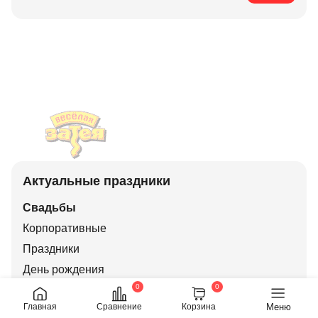
Актуальные праздники
Свадьбы
Корпоративные
Праздники
День рождения
0
0
Детский праздник
Меню
Главная
Сравнение
Корзина
Валентинов день