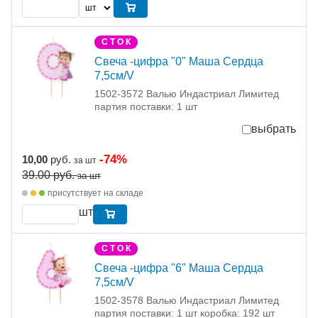
С Т О К
Свеча -цифра "0" Маша Сердца
7,5см/V
1502-3572 Валью Индастриал Лимитед
партия поставки: 1 шт
выбрать
-74%
10,00
руб.
за шт
39.00
руб.
за шт
присутствует на складе
шт
С Т О К
Свеча -цифра "6" Маша Сердца
7,5см/V
1502-3578 Валью Индастриал Лимитед
партия поставки: 1 шт коробка: 192 шт