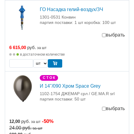
ГО Насадка гелий-воздух/ЗЧ
1301-0531 Конвин
партия поставки: 1 шт коробка: 100 шт
выбрать
6 615,00
руб.
за шт
в достаточном количестве
С Т О К
И 14"/090 Хром Space Grey
1102-1754 ДЖЕМАР срл / GE.MA.R srl
партия поставки: 50 шт
выбрать
-50%
12,00
руб.
за шт
24.00
руб.
за шт