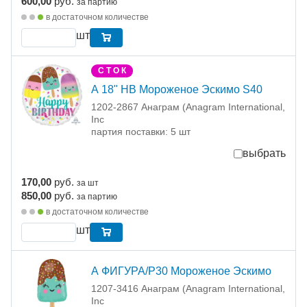
600,00
руб.
за партию
в достаточном количестве
шт
С Т О К
А 18" HB Мороженое Эскимо S40
1202-2867 Анаграм (Anagram International,
Inc
партия поставки: 5 шт
выбрать
170,00
руб.
за шт
850,00
руб.
за партию
в достаточном количестве
шт
А ФИГУРА/P30 Мороженое Эскимо
1207-3416 Анаграм (Anagram International,
Inc