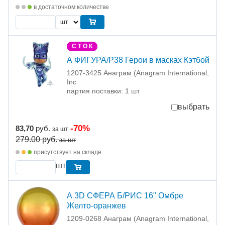
в достаточном количестве
С Т О К
А ФИГУРА/P38 Герои в масках Кэтбой
1207-3425 Анаграм (Anagram International,
Inc
партия поставки: 1 шт
выбрать
-70%
83,70
руб.
за шт
279.00
руб.
за шт
присутствует на складе
шт
А 3D СФЕРА Б/РИС 16" Омбре
Желто-оранжев
1209-0268 Анаграм (Anagram International,