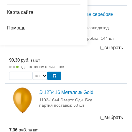
Карта сайта
Салфетка фольгирован серебрян
33см 6штG
Помощь
1502-3782 Дженерал Консолидатед
Импекс Компан
партия поставки: 1 шт коробка: 144 шт
выбрать
90,30
руб.
за шт
в достаточном количестве
Э 12"/416 Металлик Gold
1102-1644 Эвертс Сдн. Бхд.
партия поставки: 50 шт
выбрать
7,36
руб.
за шт