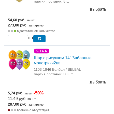
партия поставки: 5 шт
выбрать
54,60
руб.
за шт
273,00
руб.
за партию
в достаточном количестве
шт
С Т О К
Шар с рисунком 14" Забавные
монстрики2цв
1103-1946 Белбал / BELBAL
партия поставки: 50 шт
выбрать
-50%
5,74
руб.
за шт
11.49
руб.
за шт
287,00
руб.
за партию
временно отсутствует