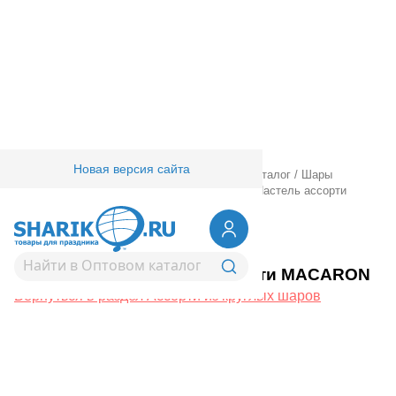
Новая версия сайта
Главная
/
Товары для праздника
/
Оптовый каталог
/
Шары
латексные
/
Ассорти из круглых шаров
/
14" Пастель ассорти
MACARON
1101-0533
14" Пастель ассорти MACARON
Вернуться в раздел Ассорти из круглых шаров