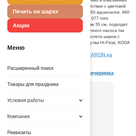
вечеринок! Ассорти из 7 цветов в соответствии с цветовой
Печать на шарах
картой производителя: #043 mustard, #050 aquamarine, #60
peach, #072 baby blue, #073 baby pink, # 077 mint
green,#079 lilac. Размер шариков в надуве 35 см, подходят
Акции
как для надува воздухом при помощи ручного насоса так
изаполениея гелием. Для длительного полета шаров с
гелием используйте для обработки средства Hi-Float, KODA
Меню
или FlyLuxe.
Посмотреть 14" Пастель ассорти MACARON на
Портале оптовых закупок
Расширенный поиск
Товар из коллекции
Элегантная Вечеринка
Товары для праздника
Условия работы
Компания
Реквизиты