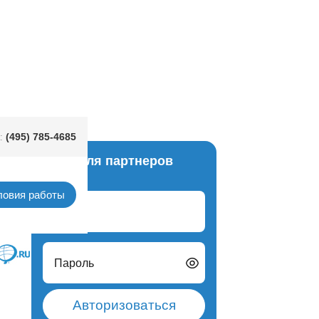
шт/PD
(495) 785-4685
:
Вход для партнеров
фетки
ловия работы
Логин
Пароль
Авторизоваться