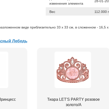
28-01-20
изменения элемента
Вес
112.000 г
азложенном виде приблизительно 33 х 33 см, в сложенном - 16,5 х
асный Лебедь
Принцесс
Тиара LET'S PARTY розовое
золото/A