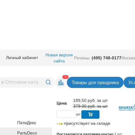
ичная прод.
/
Сервировка стола
/
Салфетки
/
Салфетка Лебедь 33см 20
Новая версия
Личный кабинет
(495) 748-0177
Регионы:
Москва
сайта
бедь 33см 20шт/PD
Вернуться в раздел Сал
0
Товары для праздника
Ус
Скидка 50%
189,50
руб. за шт
Цена
379.00 руб. за шт
шт
ПатиДеко
присутствует на складе
PartyDeco
Поставляется партиями кратно
1 шт