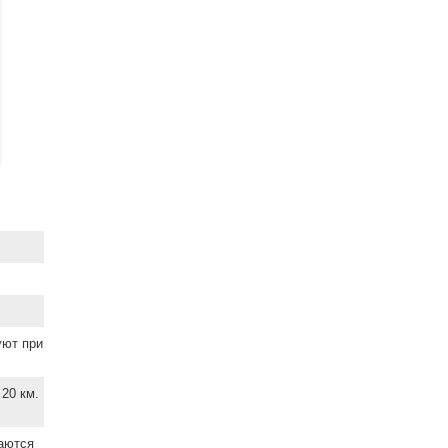
уют при
20 км.
ваются