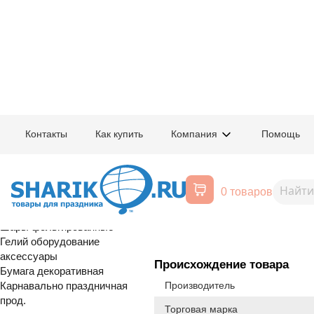
Главная
/
Товары для праздника
/
Оптовый каталог
/
Карнавально праздн
Контакты
Как купить
Компания
Помощь
Воздушные шары, все для
1502-5566
Салфетка Ле
праздника
0 товаров
Расширенный поиск
распродажа
Шары латексные
Шары фольгированные
Гелий оборудование
аксессуары
Происхождение товара
Бумага декоративная
Карнавально праздничная
Производитель
прод.
Торговая марка