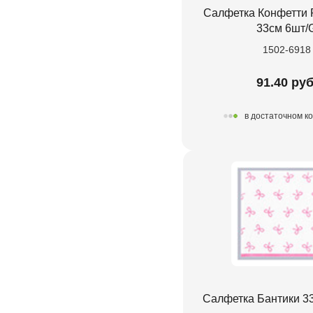
Салфетка Конфетти P
33см 6шт/
1502-6918
91.40 руб
в достаточном к
Салфетка Бантики 3