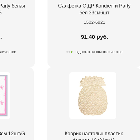
arty белая
Салфетка С ДР Конфетти Party
G
бел 33см6шт
1502-6921
.
91.40 руб.
оличестве
в достаточном количестве
3см 12шт/G
Коврик настольн пластик