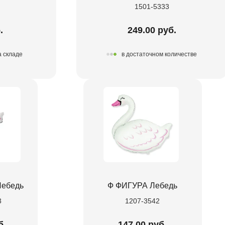
1501-5333
.
249.00 руб.
а складе
в достаточном количестве
Лебедь
Ф ФИГУРА Лебедь
3
1207-3542
б.
147.00 руб.