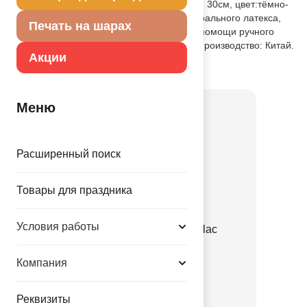
Матовые воздушные шарики диаметром 30см, цвет:тёмно-
фиолетовый. Шары выполнены из натурального латекса,
Печать на шарах
подходят как для надува воздухом при помощи ручного
насоса, так и для наполнения гелием. Производство: Китай.
Акции
Товар из коллекции
Фиолетовая
Меню
Расширенный поиск
Товары для праздника
Условия работы
Е 12" Пастель Retro Lilac
1102-3143
Компания
3.35 руб.
Реквизиты