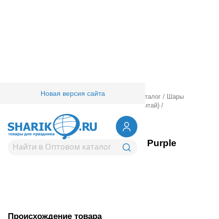
Новая версия сайта
Главная
/
Товары для праздника
/
Оптовый каталог
/
Шары
латексные
/
Круглые без рисунка
/
ЕУТ 12" (Китай)
/
1102-2454
Е 12" Пастель Dark Purple
Вернуться в раздел ЕУТ 12" (Китай)
Происхождение товара