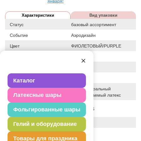
января!
Характеристики
Вид упаковки
Статус
базовый ассортимент
Событие
Аэродизайн
Цвет
ФИОЛЕТОВЫЙ/PURPLE
Размер
12"
Форма
КРУГЛЫЙ
Общие размеры
12"/30СМ
Каталог
100% натуральный
Исходный материал
Латексные шары
биоразлагаемый латекс
Дата последнего
Фольгированные шары
05-07-2026
изменения элемента
Вес
3.200 г
Гелий и оборудование
Описание товара
Товары для праздника