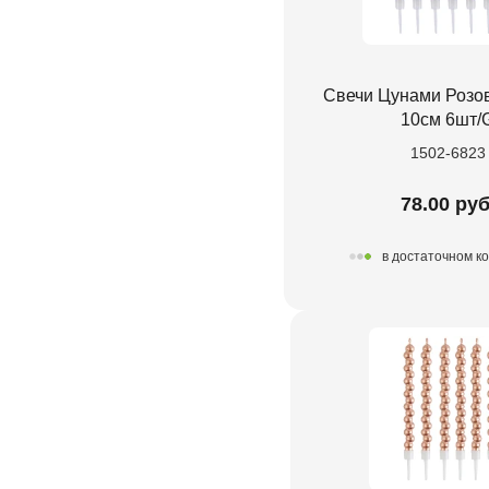
Свечи Цунами Розов
10см 6шт/
1502-6823
78.00 руб
в достаточном к