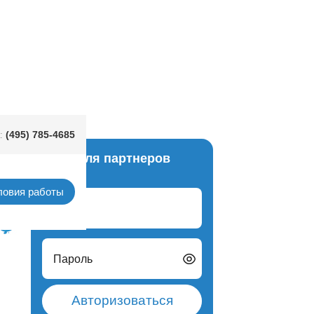
(495) 785-4685
:
Вход для партнеров
итай)
ловия работы
Логин
Пароль
Авторизоваться