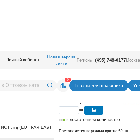
руглые без рисунка
/
ЕУТ 12" (Китай)
/
Новая версия
Личный кабинет
(495) 748-0177
Регионы:
Москва
сайта
ик Rose Gold
Вернуться в раздел ЕУТ 12" (К
0
Товары для праздника
Ус
3,40
руб. за шт
Цена
170,00 руб. за
партию
шт
в достаточном количестве
 ИСТ лтд (EUT FAR EAST
Поставляется партиями кратно
50 шт