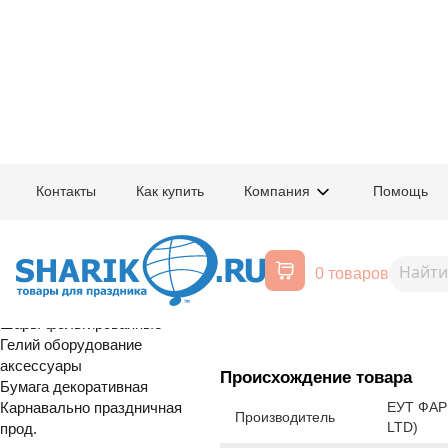
Главная
/
Товары для праздника
/
Оптовый каталог
/
Шары латексные
/
К
Контакты
Как купить
Компания
Помощь
Воздушные шары, все для
1102-2521
Е 12" Металл
праздника
0 товаров
Расширенный поиск
Шары латексные
Шары фольгированные
Гелий оборудование
аксессуары
Происхождение товара
Бумага декоративная
Карнавально праздничная
ЕУТ ФАР
Производитель
LTD)
прод.