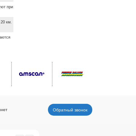
уют при
20 км.
ваются
инет
Обратный звонок