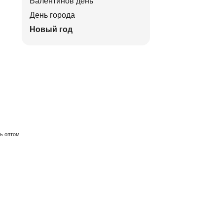
Валентинов день
День города
Новый год
ть оптом