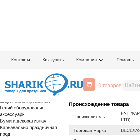
Главная
/
Товары для праздника
/
Оптовый каталог
/
Шары латексные
/
К
Контакты
Как купить
Компания
Помощь
Воздушные шары, все для
1102-2502
Е 12" Macaro
праздника
0 товаров
Расширенный поиск
Шары латексные
Шары фольгированные
Происхождение товара
Гелий оборудование
ЕУТ ФАР
аксессуары
Производитель
LTD)
Бумага декоративная
Карнавально праздничная
Торговая марка
ВЕСЁЛАЯ
прод.