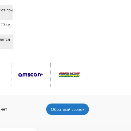
уют при
20 км.
ваются
инет
Обратный звонок