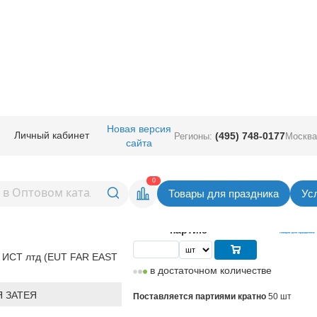
руглые без рисунка
/
ЕУТ 12" (Китай)
/
Е 12" Macaron Blue
Новая версия
Личный кабинет
(495) 748-0177
Регионы:
Москва
сайта
n Blue
Вернуться в раздел ЕУТ 12" (К
0
Товары для праздника
Ус
3,35
руб. за шт
Цена
167,50 руб. за
партию
 ИСТ лтд (EUT FAR EAST
в достаточном количестве
 ЗАТЕЯ
Поставляется партиями кратно
50 шт