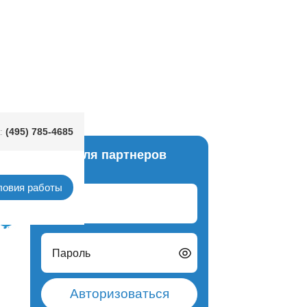
(495) 785-4685
:
Вход для партнеров
итай)
ловия работы
Логин
Пароль
Авторизоваться