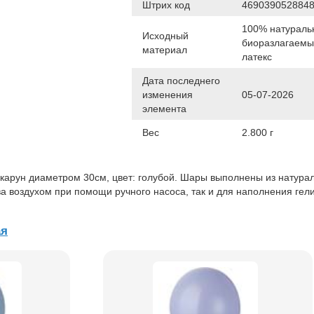
Штрих код
469039052884
100% натураль
Исходный
биоразлагаем
материал
латекс
Дата последнего
изменения
05-07-2026
элемента
Вес
2.800 г
арун диаметром 30см, цвет: голубой. Шары выполнены из натура
ва воздухом при помощи ручного насоса, так и для наполнения гел
ая