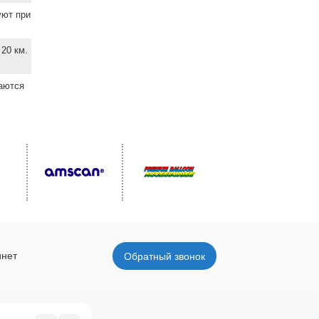
уют при
20 км.
ваются
инет
Обратный звонок