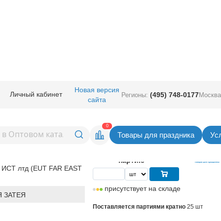
игурные - сердца
/
Сердца
/
Е Сердце 11" Хром Rose Gold
Новая версия
Личный кабинет
(495) 748-0177
Регионы:
Москва
сайта
 Хром Rose Gold
Вернуться в раздел С
0
Товары для праздника
Ус
6,99
руб. за шт
Цена
174,75 руб. за
партию
 ИСТ лтд (EUT FAR EAST
присутствует на складе
 ЗАТЕЯ
Поставляется партиями кратно
25 шт