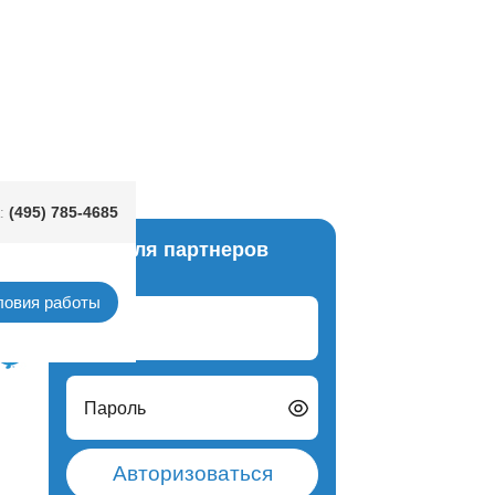
(495) 785-4685
:
Вход для партнеров
ердца
ловия работы
Логин
Пароль
Авторизоваться