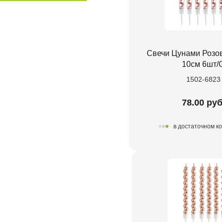
Свечи Цунами Розов
10см 6шт/
1502-6823
78.00 руб
в достаточном к