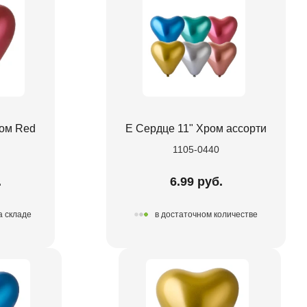
ром Red
Е Сердце 11" Хром ассорти
1105-0440
.
6.99 руб.
а складе
в достаточном количестве