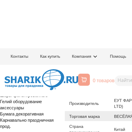
Главная
/
Товары для праздника
/
Оптовый каталог
/
Шары латексные
/
Ф
Контакты
Как купить
Компания
Помощь
Воздушные шары, все для
1105-0426
Е Сердце 11"
праздника
0 товаров
Расширенный поиск
Шары латексные
Происхождение товара
Шары фольгированные
ЕУТ ФАР
Гелий оборудование
Производитель
LTD)
аксессуары
Бумага декоративная
Торговая марка
ВЕСЁЛАЯ
Карнавально праздничная
прод.
Страна
Китай