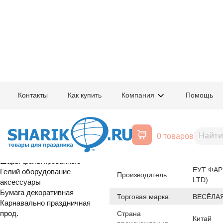
Главная
/
Товары для праздника
/
Оптовый каталог
/
Шары латексные
/
Ф
Контакты
Как купить
Компания
Помощь
Воздушные шары, все для
1105-0427
Е Сердце 11"
праздника
0 товаров
Расширенный поиск
Шары латексные
Происхождение товара
Шары фольгированные
ЕУТ ФАР
Гелий оборудование
Производитель
LTD)
аксессуары
Бумага декоративная
Торговая марка
ВЕСЁЛАЯ
Карнавально праздничная
прод.
Страна
Китай