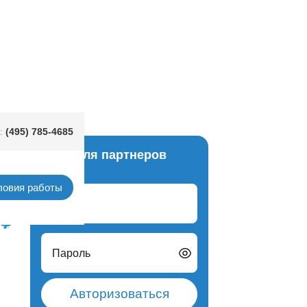
(495) 785-4685
:
Вход для партнеров
ердца
ловия работы
Логин
Пароль
Авторизоваться