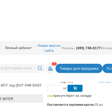
игурные - сердца
/
Сердца
/
Новая версия
Личный кабинет
(495) 748-0177
Регионы:
Москва
сайта
 Хром Green
Вернуться в раздел С
0
Товары для праздника
Ус
6,99
руб. за шт
Цена
174,75 руб. за
партию
 ИСТ лтд (EUT FAR EAST
шт
присутствует на складе
 ЗАТЕЯ
Поставляется партиями кратно
25 шт