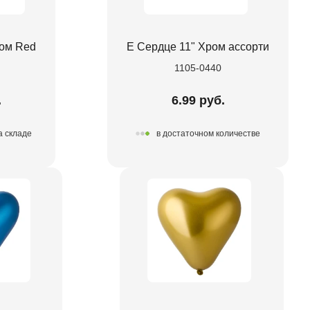
ром Red
Е Сердце 11" Хром ассорти
1105-0440
.
6.99 руб.
а складе
в достаточном количестве