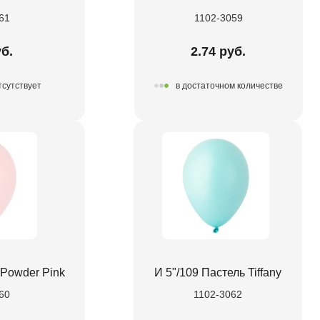
61
1102-3059
уб.
2.74 руб.
тсутствует
в достаточном количестве
 Powder Pink
И 5"/109 Пастель Tiffany
60
1102-3062