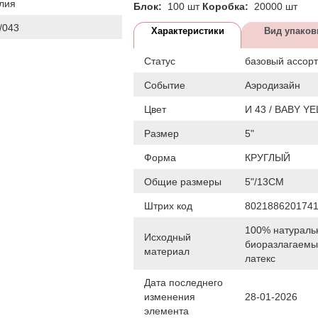
лия
Блок:
100 шт
Коробка:
20000 шт
/043
Характеристики
Вид упаков
Статус
базовый ассор
Событие
Аэродизайн
Цвет
И 43 / BABY Y
Размер
5"
Форма
КРУГЛЫЙ
Общие размеры
5"/13СМ
Штрих код
802188620174
100% натураль
Исходный
биоразлагаем
материал
латекс
Дата последнего
изменения
28-01-2026
элемента