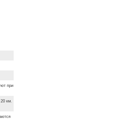
уют при
20 км.
ваются