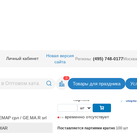
руглые без рисунка
/
Gemar 5" (Италия)
/
И 5"/043 Пастель Baby Yellow
Новая версия
Личный кабинет
(495) 748-0177
Регионы:
Москва
сайта
ель Baby Yellow
Вернуться в раздел Gemar 5" (Ит
0
Товары для праздника
Ус
2,74
руб. за шт
Цена
274,00 руб. за
партию
временно отсутствует
МАР срл / GE.MA.R srl
MAR
Поставляется партиями кратно
100 шт