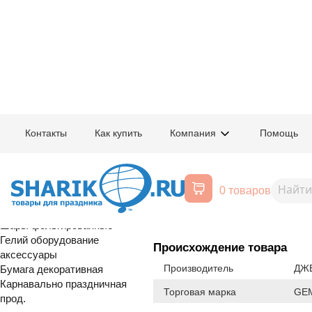
Главная
/
Товары для праздника
/
Оптовый каталог
/
Шары латексные
/
К
Контакты
Как купить
Компания
Помощь
Воздушные шары, все для
1102-2630
И 5"/043 Паст
праздника
0 товаров
Расширенный поиск
Шары латексные
Шары фольгированные
Гелий оборудование
Происхождение товара
аксессуары
Производитель
ДЖЕ
Бумага декоративная
Карнавально праздничная
Торговая марка
GE
прод.