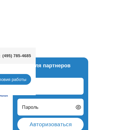
(495) 785-4685
:
Вход для партнеров
алия)
ловия работы
Логин
Пароль
Авторизоваться