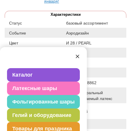
января!
Характеристики
Статус
базовый ассортимент
Событие
Аэродизайн
Цвет
И 28 / PEARL
Размер
27"
Форма
КРУГЛЫЙ
Общие размеры
31"/80СМ
Каталог
Штрих код
4690390528862
Латексные шары
100% натуральный
Исходный материал
биоразлагаемый латекс
Фольгированные шары
Дата последнего
28-01-2026
изменения элемента
Гелий и оборудование
Вес
19.550 г
Товары для праздника