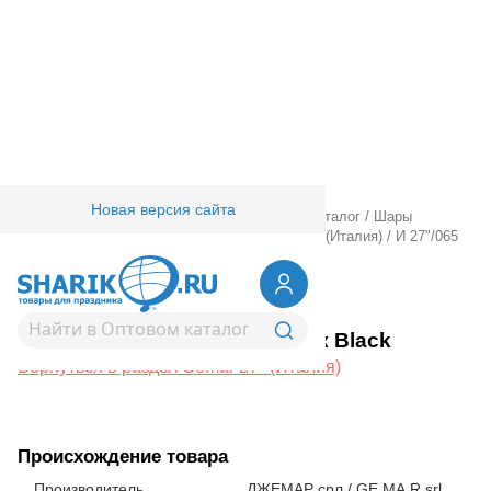
Новая версия сайта
Главная
/
Товары для праздника
/
Оптовый каталог
/
Шары
латексные
/
Круглые без рисунка
/
Gemar 27" (Италия)
/
И 27"/065
Металлик Black
1102-2660
И 27"/065 Металлик Black
Вернуться в раздел Gemar 27" (Италия)
Происхождение товара
Производитель
ДЖЕМАР срл / GE.MA.R srl