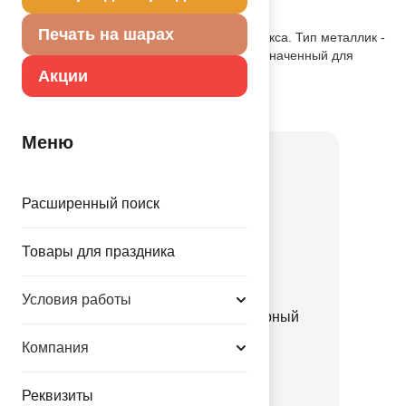
Описание товара
Печать на шарах
Одноцветный шар из натурального латекса. Тип металлик -
шар с металлическим блеском. Предназначенный для
использования в оформлении.
Акции
Товар из коллекции
Черная
Меню
Расширенный поиск
Товары для праздника
Условия работы
Грузик д/шара Конус черный
170гр/A
Компания
1302-1732
Реквизиты