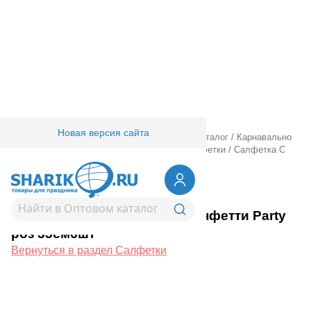
Новая версия сайта
Главная
/
Товары для праздника
/
Оптовый каталог
/
Карнавально
праздничная прод.
/
Сервировка стола
/
Салфетки
/
Салфетка С
ДР Конфетти Party роз 33см6шт
1502-5849
Салфетка С ДР Конфетти Party
роз 33см6шт
Вернуться в раздел Салфетки