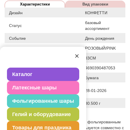
Характеристики
Вид упаковки
Дизайн
КОНФЕТТИ
базовый
Статус
ассортимент
Событие
День рождения
Цвет
РОЗОВЫЙ/PINK
Общие размеры
33СМ
Штрих код
4690390487053
Каталог
Исходный материал
Бумага
Латексные шары
Дата последнего изменения
28-01-2026
элемента
Фольгированные шары
Вес
30.500 г
Гелий и оборудование
Описание товара
Двухслойная салфетка розового цвета с фольгированным
Товары для праздника
тиснением С ДНЕМ РОЖДЕНИЯ. Используется совместно с