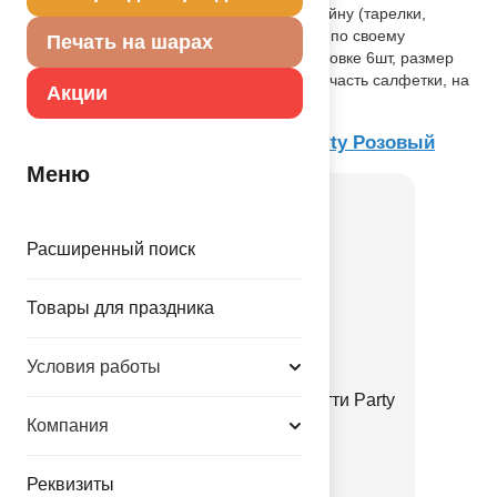
другими элементами коллекции по дизайну (тарелки,
стаканы и т.п.) как украшение стола или по своему
Печать на шарах
непосредственному назначению. В упаковке 6шт, размер
33см. Тиснение нанесено только на 1/4 часть салфетки, на
Акции
лицевую сторону.
Товар из коллекции
Конфетти Party Розовый
Меню
Расширенный поиск
Товары для праздника
Условия работы
Свеча на пике С ДР Конфетти Party
розов
Компания
1502-6998
Реквизиты