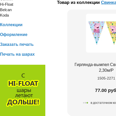
Товар из коллекции
Свинка
Hi-Float
Belcan
Koda
Коллекции
Оформление
Заказать печать
Печать на шарах
Гирлянда-вымпел Св
2,30м/P
1505-2271
77.00 руб
в достаточном к