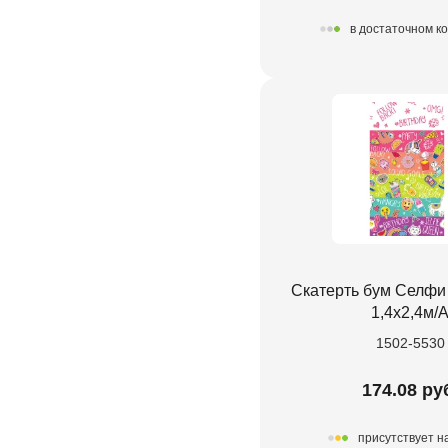
в достаточном к
Скатерть бум Селфи
1,4х2,4м/
1502-5530
174.08 ру
присутствует н