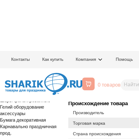
Главная
/
Товары для праздника
/
Оптовый каталог
/
Карнавально праздн
Контакты
Как купить
Компания
Помощь
Воздушные шары, все для
1502-5999
Скатерть п/э
праздника
0 товаров
Расширенный поиск
С Т О К
Шары латексные
Шары фольгированные
Происхождение товара
Гелий оборудование
Производитель
аксессуары
Бумага декоративная
Торговая марка
Карнавально праздничная
прод.
Страна происхождения