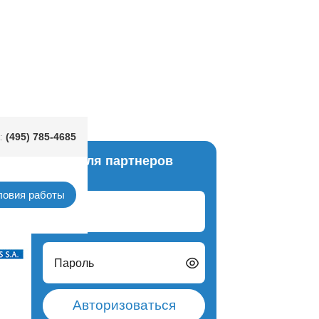
1,2х1,8м/P
(495) 785-4685
:
Вход для партнеров
терти
ловия работы
Логин
Пароль
Авторизоваться