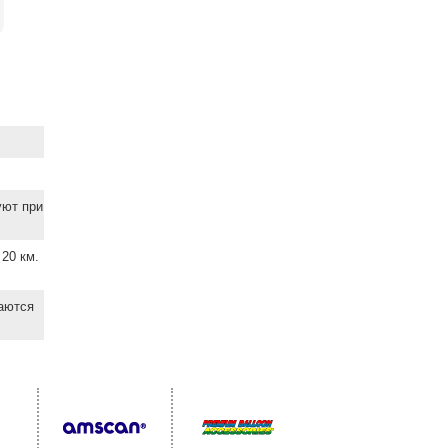
уют при
20 км.
ваются