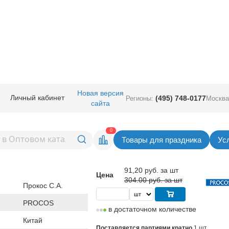
ичная прод.
/
Сервировка стола
/
Скатерти
/
Скатерть п/э Свинка Пеппа 
Новая версия
Личный кабинет
(495) 748-0177
Регионы:
Москва
сайта
 Свинка Пеппа 1,2х1,8м/P
Вернуться в раздел Ска
0
Товары для праздника
Ус
Скидка 70%
91,20
руб. за шт
Цена
304.00 руб. за шт
Прокос С.А.
PROCOS
в достаточном количестве
Китай
Поставляется партиями кратно
1 шт