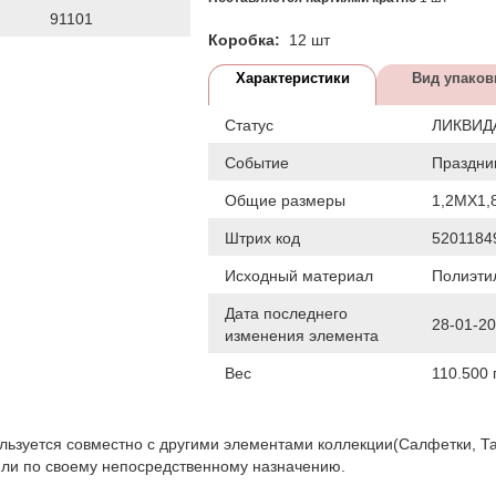
91101
Коробка:
12 шт
Характеристики
Вид упаков
Статус
ЛИКВИД
Событие
Праздни
Общие размеры
1,2МХ1,
Штрих код
5201184
Исходный материал
Полиэти
Дата последнего
28-01-2
изменения элемента
Вес
110.500 
льзуется совместно с другими элементами коллекции(Салфетки, Т
или по своему непосредственному назначению.