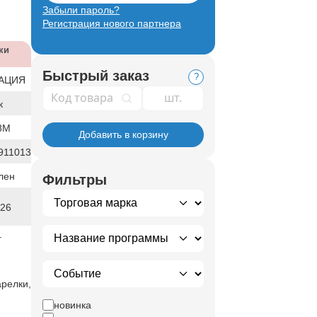
Забыли пароль?
Регистрация нового партнера
ки
Быстрый заказ
?
АЦИЯ
Код товара
к
8М
Добавить в корзину
911013
лен
Фильтры
026
г
арелки,
новинка