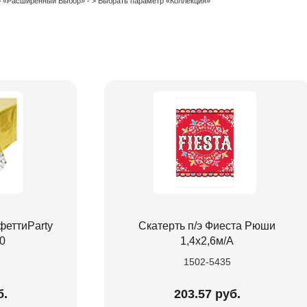
 > «Расширенный Выбор» - > Выбрать параметр «Коллекция»
феттиParty
Скатерть п/э Фиеста Рюши
0
1,4х2,6м/А
1502-5435
б.
203.57 руб.