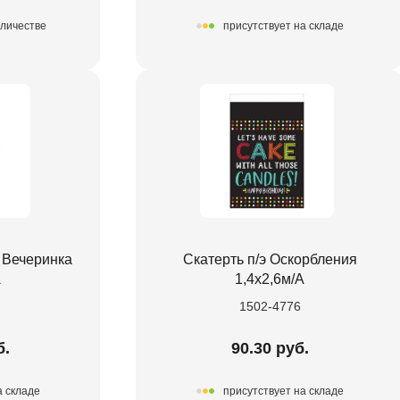
оличестве
присутствует на складе
 Вечеринка
Скатерть п/э Оскорбления
А
1,4х2,6м/А
1502-4776
б.
90.30 руб.
а складе
присутствует на складе