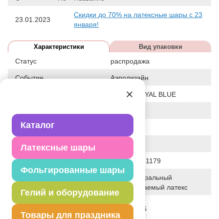
Скидки до 70% на латексные шары с 23
23.01.2023
января!
Характеристики
Вид упаковки
Статус
распродажа
Событие
Аэродизайн
Цвет
B 079 / ROYAL BLUE
Размер
12"
Каталог
Форма
КРУГЛЫЙ
Общие размеры
12"/30СМ
Латексные шары
Штрих код
5414391051179
Фольгированные шары
100% натуральный
Исходный материал
биоразлагаемый латекс
Гелий и оборудование
Дата последнего
07-06-2026
изменения элемента
Товары для праздника