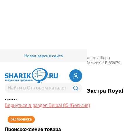
Новая версия сайта
Главная
/
Товары для праздника
/
Оптовый каталог
/
Шары
латексные
/
Круглые без рисунка
/
Belbal 85 (Бельгия)
/
В 85/079
Металлик Экстра Royal Blue
1102-0222
В 85/079 Металлик Экстра Royal
Blue
Вернуться в раздел Belbal 85 (Бельгия)
распродажа
Происхождение товара