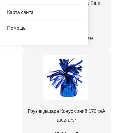
Е 12" Пастель Retro Black Blue
Карта сайта
1102-3140
3.35 руб.
Помощь
в достаточном количестве
Грузик д/шара Конус синий 170гр/A
1302-1734