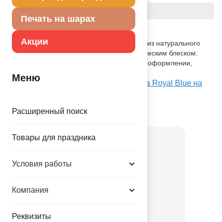
Вес
2.590 г
Печать на шарах
Описание товара
Акции
Одноцветный высококачественный шар из натурального
латекса. Тип металлик - шар с металлическим блеском.
Предназначенный для использования в оформлении,
идеален для рекламной печати.
Меню
Посмотреть В 85/079 Металлик Экстра Royal Blue на
Портале оптовых закупок
Расширенный поиск
Товар из коллекции
Синяя
Товары для праздника
Условия работы
Компания
Реквизиты