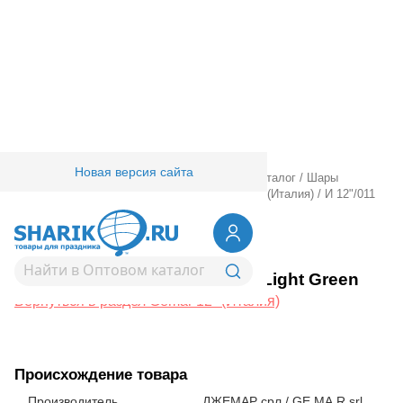
Новая версия сайта
Главная
/
Товары для праздника
/
Оптовый каталог
/
Шары
латексные
/
Круглые без рисунка
/
Gemar 12" (Италия)
/
И 12"/011
Пастель Light Green
1102-0309
И 12"/011 Пастель Light Green
Вернуться в раздел Gemar 12" (Италия)
Происхождение товара
Производитель
ДЖЕМАР срл / GE.MA.R srl