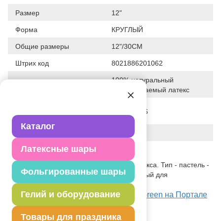
Размер
12"
Форма
КРУГЛЫЙ
Общие размеры
12"/30СМ
Штрих код
8021886201062
100% натуральный
Исходный материал
биоразлагаемый латекс
Дата последнего
28-01-2026
изменения элемента
Каталог
Вес
3.530 г
Латексные шары
Описание товара
Одноцветный шар из натурального латекса. Тип - пастель -
Фольгированные шары
матовый оттенок цвета. Предназначенный для
использования в оформлении.
Гелий и оборудование
Посмотреть И 12"/011 Пастель Light Green на Портале
оптовых закупок
Товары для праздника