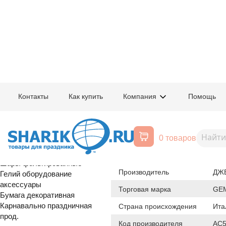
Главная
/
Товары для праздника
/
Оптовый каталог
/
Шары латексные
/
К
Контакты
Как купить
Компания
Помощь
Воздушные шары, все для
1102-0413
И 5"/000 Крис
праздника
0 товаров
Расширенный поиск
Шары латексные
Происхождение товара
Шары фольгированные
Производитель
ДЖЕ
Гелий оборудование
аксессуары
Торговая марка
GE
Бумага декоративная
Карнавально праздничная
Страна происхождения
Ита
прод.
Код производителя
AC5