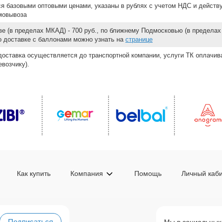
ся базовыми оптовыми ценами, указаны в рублях с учетом НДС и действ
мовывоза
е (в пределах МКАД) - 700 руб., по ближнему Подмосковью (в пределах 
 о доставке с баллонами можно узнать на
странице
доставка осуществляется до транспортной компании, услуги ТК оплачи
возчику).
Как купить
Компания
Помощь
Личный каб
Подписаться
Мы в социальных