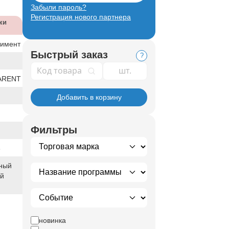
Забыли пароль?
Регистрация нового партнера
ки
тимент
Быстрый заказ
?
Код товара
PARENT
Добавить в корзину
Фильтры
3
ный
ый
новинка