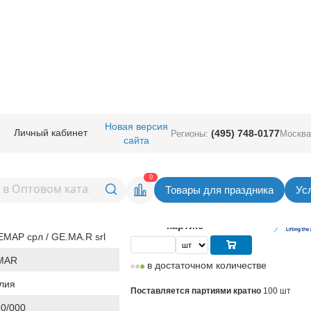
руглые без рисунка
/
Gemar 5" (Италия)
/
И 5"/000 Кристалл Transparent
Новая версия
Личный кабинет
(495) 748-0177
Регионы:
Москва
сайта
талл Transparent
Вернуться в раздел Gemar 5" (Ит
0
Товары для праздника
Ус
2,74
руб. за шт
Цена
274,00 руб. за
партию
МАР срл / GE.MA.R srl
MAR
в достаточном количестве
лия
Поставляется партиями кратно
100 шт
0/000