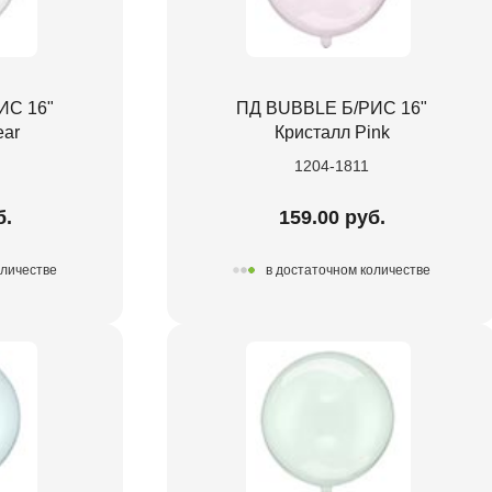
ИС 16"
ПД BUBBLE Б/РИС 16"
ear
Кристалл Pink
1204-1811
б.
159.00 руб.
оличестве
в достаточном количестве