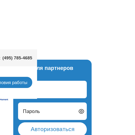
(495) 785-4685
:
Вход для партнеров
алия)
ловия работы
Логин
Пароль
Авторизоваться