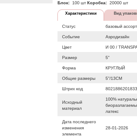
Блок:
100 шт
Коробка:
20000 шт
Характеристики
Вид упаков
Статус
базовый ассор
Событие
Аэродизайн
Цвет
И 00 / TRANS
Размер
5"
Форма
КРУГЛЫЙ
Общие размеры
5"/13СМ
Штрих код
802188620183
100% натураль
Исходный
биоразлагаем
материал
латекс
Дата последнего
изменения
28-01-2026
элемента