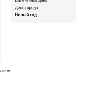
Валентинов день
День города
Новый год
ть оптом