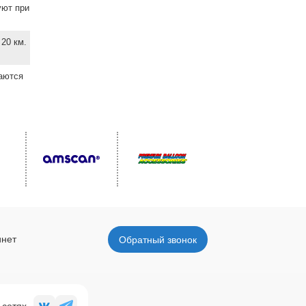
уют при
20 км.
ваются
инет
Обратный звонок
 сетях