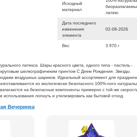
100% натураль
Исходный
биоразлагаем
материал
латекс
Дата последнего
изменения
02-08-2026
элемента
Вес
3.970 г
рального латекса. Шары красного цвета, одного типа - пастель -
с круговым шелкографичеким принтом С Днем Рождения. Звезды.
родажи воздушных шариков. Идеальный ассортимент для празднич
зготавливаются из экологически безопасного 100%-ного натураль
азлагаются на безопасные компоненты примерно с той-же скорость
е использования лопнуть и утилизировать как бытовой отход.
ая Вечеринка