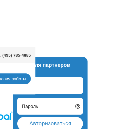
зды крас
(495) 785-4685
:
Вход для партнеров
рафия
ловия работы
Логин
Пароль
Авторизоваться