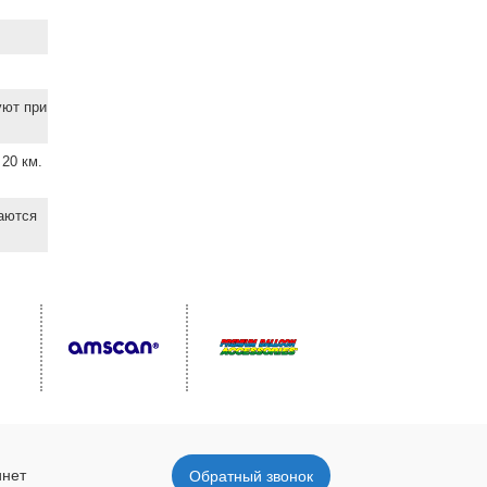
уют при
20 км.
ваются
инет
Обратный звонок