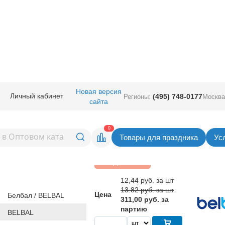
руглые с рисунком
/
Шелкография
/
Шелкография пастель 14" С ДР Зве
Новая версия
Личный кабинет
(495) 748-0177
Регионы:
Москва
сайта
 пастель 14" С ДР
Вернуться в раздел Шелког
0
Товары для праздника
Ус
Скидка 10%
12,44
руб. за шт
13.82 руб. за шт
Цена
Белбал / BELBAL
311,00 руб. за
партию
BELBAL