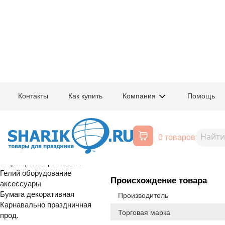
Главная
/
Товары для праздника
/
Оптовый каталог
/
Шары латексные
/
К
Контакты
Как купить
Компания
Помощь
Воздушные шары, все для
1103-2856
Шелкография
праздника
0 товаров
Звезды крас
Расширенный поиск
Шары латексные
Шары фольгированные
Гелий оборудование
Происхождение товара
аксессуары
Бумага декоративная
Производитель
Карнавально праздничная
Торговая марка
прод.