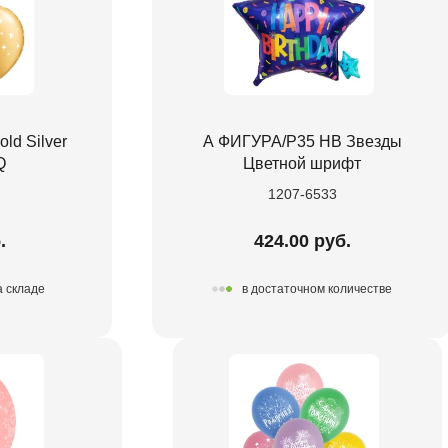
ld Silver
А ФИГУРА/P35 HB Звезды
Q
Цветной шрифт
1207-6533
.
424.00 руб.
а складе
в достаточном количестве