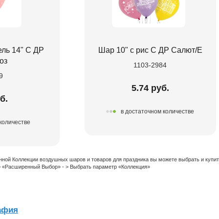
ль 14" С ДР
Шар 10" с рис С ДР Салют/Е
оз
1103-2984
9
5.74 руб.
б.
в достаточном количестве
количестве
нной Коллекции воздушных шаров и товаров для праздника вы можете выбрать и купи
 > «Расширенный Выбор» - > Выбрать параметр «Коллекция»
афия