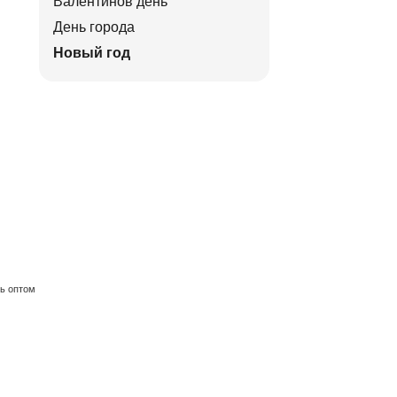
Валентинов день
День города
Новый год
ть оптом