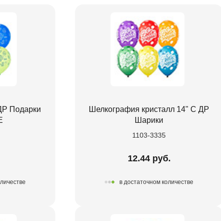
ДР Подарки
Шелкография кристалл 14" С ДР
Е
Шарики
1103-3335
.
12.44 руб.
оличестве
в достаточном количестве