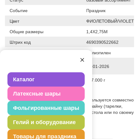
Событие
Праздник
Цвет
ФИОЛЕТОВЫЙ/VIOLET
Общие размеры
1,4Х2,75М
Штрих код
4690390522662
Исходный материал
Полиэтилен
Дата последнего изменения
28-01-2026
элемента
Каталог
Вес
137.000 г
Описание товара
Латексные шары
Однотонная фиолетовая скатерть - используется совместно
с другими элементами коллекции по дизайну (тарелки,
Фольгированные шары
стаканы, приборы и т.п.) как украшение стола или по своему
непосредственному назначению.
Гелий и оборудование
Товар из коллекции
Фиолетовая
Товары для праздника