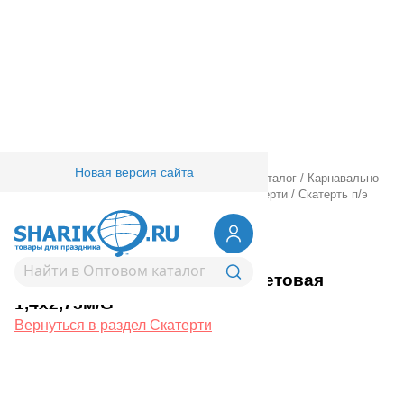
Новая версия сайта
Главная
/
Товары для праздника
/
Оптовый каталог
/
Карнавально
праздничная прод.
/
Сервировка стола
/
Скатерти
/
Скатерть п/э
фиолетовая 1,4х2,75м/G
1502-6187
Скатерть п/э фиолетовая
1,4х2,75м/G
Вернуться в раздел Скатерти