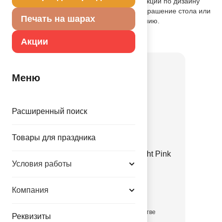
совместно с другими элементами коллекции по дизайну
(тарелки, стаканы, приборы и т.п.) как украшение стола или
Печать на шарах
по своему непосредственному назначению.
Товар из коллекции
Розовая
Акции
Меню
Расширенный поиск
Товары для праздника
Е 12" Пастель Retro Twilight Pink
Условия работы
1102-3141
Компания
3.35 руб.
в достаточном количестве
Реквизиты