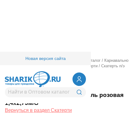
Новая версия сайта
Главная
/
Товары для праздника
/
Оптовый каталог
/
Карнавально
праздничная прод.
/
Сервировка стола
/
Скатерти
/
Скатерть п/э
Пастель розовая 1,4х2,75м/G
1502-6194
Скатерть п/э Пастель розовая
1,4х2,75м/G
Вернуться в раздел Скатерти