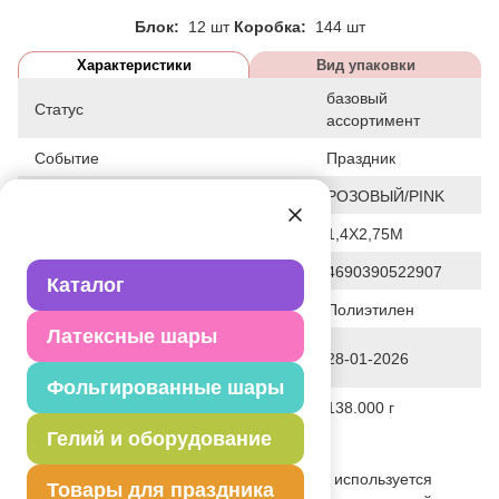
Блок:
12 шт
Коробка:
144 шт
Характеристики
Вид упаковки
базовый
Статус
ассортимент
Событие
Праздник
Цвет
РОЗОВЫЙ/PINK
Общие размеры
1,4Х2,75М
Штрих код
4690390522907
Каталог
Исходный материал
Полиэтилен
Латексные шары
Дата последнего изменения
28-01-2026
элемента
Фольгированные шары
Вес
138.000 г
Гелий и оборудование
Описание товара
Однотонная скатерть Пастель розовая - используется
Товары для праздника