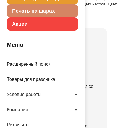
необходимо надувать воздухом с помощью насоса. Цвет
красный.
Печать на шарах
Товар из коллекции
Красная
Акции
Меню
Расширенный поиск
Товары для праздника
ПД 3D СФЕРА 20" Арбуз со
звездами Red
Условия работы
1209-0571
Компания
329.00 руб.
Реквизиты
временно отсутствует