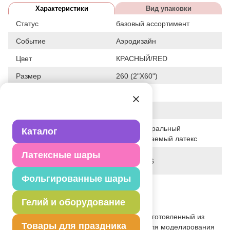
Характеристики
Вид упаковки
Статус
базовый ассортимент
Событие
Аэродизайн
Цвет
КРАСНЫЙ/RED
Размер
260 (2"X60")
Форма
ШДМ
Общие размеры
2"X60"
100% натуральный
Каталог
Исходный материал
биоразлагаемый латекс
Латексные шары
Дата последнего
05-07-2026
изменения элемента
Фольгированные шары
Вес
1.800 г
Гелий и оборудование
Описание товара
Воздушный шар для моделирования, изготовленный из
Товары для праздника
натурального латекса. Тип хром. Шар для моделирования