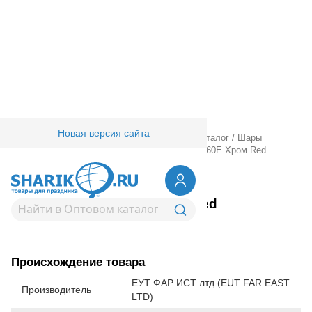
Новая версия сайта
Главная
/
Товары для праздника
/
Оптовый каталог
/
Шары
латексные
/
Шдм
/
ШДМ ЕУТ (Китай)
/
ШДМ 260Е Хром Red
1107-0863
ШДМ 260Е Хром Red
Вернуться в раздел ШДМ ЕУТ (Китай)
Происхождение товара
ЕУТ ФАР ИСТ лтд (EUT FAR EAST
Производитель
LTD)