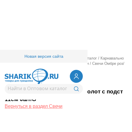
Новая версия сайта
Главная
/
Товары для праздника
/
Оптовый каталог
/
Карнавально
праздничная прод.
/
Сервировка стола
/
Свечи
/
Свечи Омбре роз/
золот с подст 11см 6шт/G
1502-6375
Свечи Омбре роз/золот с подст
11см 6шт/G
Вернуться в раздел Свечи