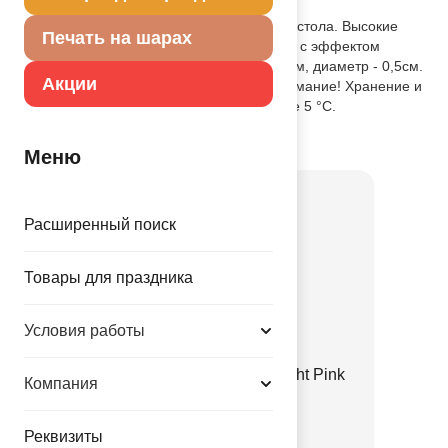
Описание товара
Декоративное украшение праздничного стола. Высокие
Печать на шарах
свечи с металлизированным покрытием с эффектом
градиента. Размеры свечи: высота - 11см, диаметр - 0,5см.
Акции
В упаковке 6 свечей с подставками. Внимание! Хранение и
транспортировка при температуре выше 5 °C.
Товар из коллекции
Розовая
Меню
Расширенный поиск
Товары для праздника
Условия работы
Е 12" Пастель Retro Twilight Pink
Компания
1102-3141
Реквизиты