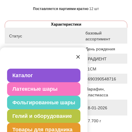
Поставляется партиями кратно
12 шт
Характеристики
базовый
Статус
ассортимент
Событие
День рождения
Цвет
ГРАДИЕНТ
Общие размеры
11СМ
Каталог
Штрих код
4690390548716
Латексные шары
Парафин,
Исходный материал
пластмасса
Фольгированные шары
Дата последнего изменения
28-01-2026
элемента
Гелий и оборудование
Вес
17.700 г
Товары для праздника