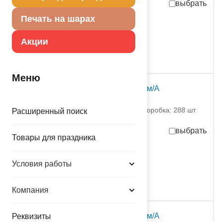
выбрать
Печать на шарах
44,70
руб.
за шт
536,40
руб.
за партию
Акции
в достаточном количестве
шт
Меню
Свеча -цифра "3" 7,6см/A
1502-0141 Амскан
партия поставки: 12 шт коробка: 288 шт
Расширенный поиск
выбрать
Товары для праздника
44,70
руб.
за шт
536,40
руб.
за партию
Условия работы
в достаточном количестве
Компания
Свеча -цифра "4" 7,6см/A
Реквизиты