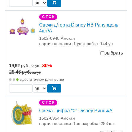
С Т О К
Свечи д/торта Disney HB Рапунцель
4шт/А
1502-0948 Амскан
партия поставки: 1 уп коробка: 144 уп
выбрать
-30%
19,92
руб.
за уп
28.46
руб.
за уп
в достаточном количестве
С Т О К
Свеча -цифра "0" Disney Винни/A
1502-0954 Амскан
партия поставки: 1 шт коробка: 288 шт