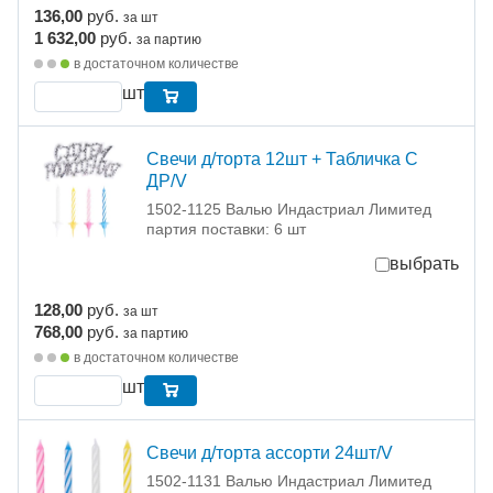
136,00
руб.
за шт
1 632,00
руб.
за партию
в достаточном количестве
шт
Свечи д/торта 12шт + Табличка С
ДР/V
1502-1125 Валью Индастриал Лимитед
партия поставки: 6 шт
выбрать
128,00
руб.
за шт
768,00
руб.
за партию
в достаточном количестве
шт
Свечи д/торта ассорти 24шт/V
1502-1131 Валью Индастриал Лимитед