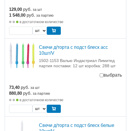
129,00
руб.
за шт
1 548,00
руб.
за партию
в достаточном количестве
Свечи д/торта с подст блеск асс
10шт/V
1502-1153 Валью Индастриал Лимитед
партия поставки: 12 шт коробка: 288 шт
выбрать
73,40
руб.
за шт
880,80
руб.
за партию
в достаточном количестве
Свечи д/торта с подст блеск белые