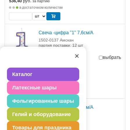
536,40
руб.
за партию
в достаточном количестве
Свеча -цифра "1" 7,6см/A
1502-0137 Амскан
партия поставки: 12 шт
выбрать
44,70
руб.
за шт
Каталог
536,40
руб.
за партию
в достаточном количестве
Латексные шары
шт
Фольгированные шары
Свеча -цифра "2" 7,6см/A
Гелий и оборудование
1502-0139 Амскан
партия поставки: 12 шт
Товары для праздника