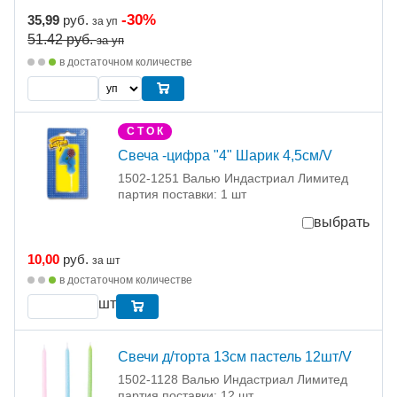
-30%
35,99
руб.
за уп
51.42
руб.
за уп
в достаточном количестве
С Т О К
Свеча -цифра "4" Шарик 4,5см/V
1502-1251 Валью Индастриал Лимитед
партия поставки: 1 шт
выбрать
10,00
руб.
за шт
в достаточном количестве
шт
Свечи д/торта 13см пастель 12шт/V
1502-1128 Валью Индастриал Лимитед
партия поставки: 12 шт