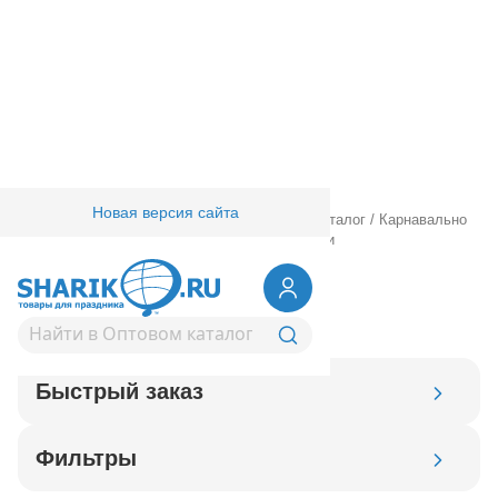
Новая версия сайта
Главная
/
Товары для праздника
/
Оптовый каталог
/
Карнавально
праздничная прод.
/
Сервировка стола
/
Свечи
Свечи для торта
Быстрый заказ
Код товара
Фильтры
Добавить в корзину