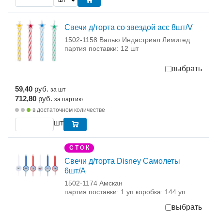
Свечи д/торта со звездой асс 8шт/V
1502-1158 Валью Индастриал Лимитед
партия поставки: 12 шт
выбрать
59,40
руб.
за шт
712,80
руб.
за партию
в достаточном количестве
шт
С Т О К
Свечи д/торта Disney Самолеты
6шт/A
1502-1174 Амскан
партия поставки: 1 уп коробка: 144 уп
выбрать