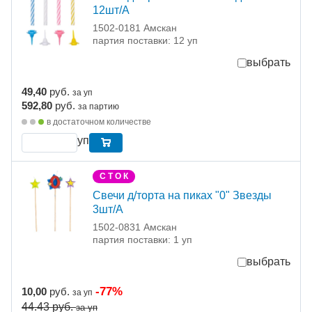
12шт/A
1502-0181 Амскан
партия поставки: 12 уп
выбрать
49,40
руб.
за уп
592,80
руб.
за партию
в достаточном количестве
уп
С Т О К
Свечи д/торта на пиках "0" Звезды
3шт/А
1502-0831 Амскан
партия поставки: 1 уп
выбрать
-77%
10,00
руб.
за уп
44.43
руб.
за уп