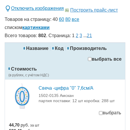
Отключить изображения
Построить прайс-лист
Товаров на страницу:
40
60
80
все
списком
картинками
Всего товаров:
802
. Страница:
1
2
3
...
21
новинка
спецпредложение
Название
Код
Производитель
распродажа
выбрать все
Применить
Стоимость
Сбросить фильтры
(в рублях, с учётом НДС)
Свеча -цифра "0" 7,6см/A
1502-0135 Амскан
партия поставки: 12 шт коробка: 288 шт
выбрать
44,70
руб.
за шт