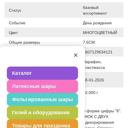
базовый
Статус
ассортимент
Событие
День рождения
Цвет
МНОГОЦВЕТНЫЙ
Общие размеры
7,6СМ
Штрих код
4607129634121
Парафин,
Исходный материал
пластмасса
Каталог
Дата последнего изменения
28-01-2026
элемента
Латексные шары
Вес
30.000 г
Фольгированные шары
Описание товара
Декоративное украшение стола. Свеча в форме цифры "6".
Гелий и оборудование
Яркий, модный дизайн - Горошек. РИСУНОК С ДВУХ
СТОРОН свечи! Отличное решение для декорирования
Товары для праздника
торта, десерта ко дню рождения или юбилею. Стеарин,