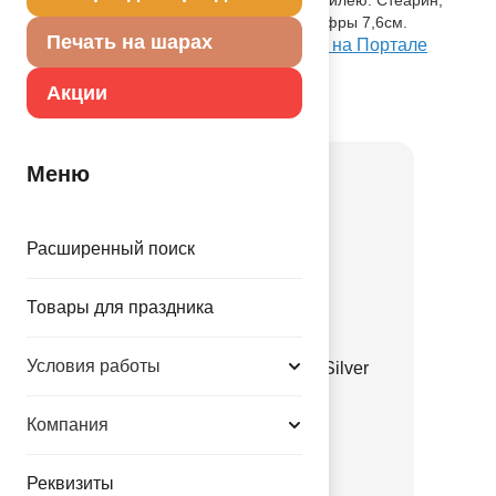
оригинальный дизайн. Высота свечи-цифры 7,6см.
Печать на шарах
Посмотреть Свеча -цифра "6" 7,6см/A на Портале
оптовых закупок
Акции
Товар из коллекции
Горошек
Меню
Расширенный поиск
Товары для праздника
Условия работы
Шелк 11" Горошек Gold Silver
RoseGold/Q
Компания
1103-3319
36.67 руб.
Реквизиты