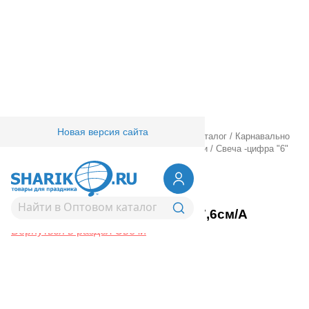
Новая версия сайта
Главная
/
Товары для праздника
/
Оптовый каталог
/
Карнавально
праздничная прод.
/
Сервировка стола
/
Свечи
/
Свеча -цифра "6"
7,6см/A
1502-0147
Свеча -цифра "6" 7,6см/A
Вернуться в раздел Свечи