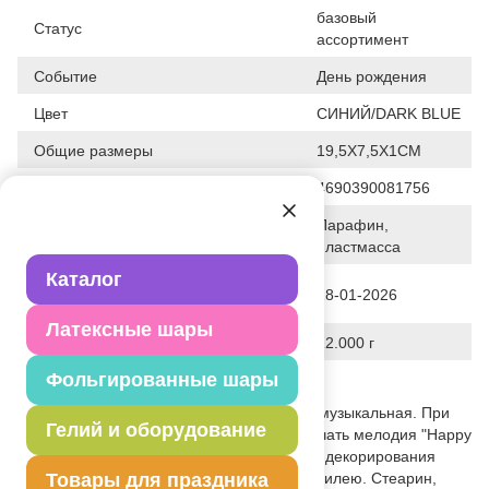
базовый
Статус
ассортимент
Событие
День рождения
Цвет
СИНИЙ/DARK BLUE
Общие размеры
19,5X7,5X1СМ
Штрих код
4690390081756
Парафин,
Исходный материал
пластмасса
Каталог
Дата последнего изменения
28-01-2026
элемента
Латексные шары
Вес
12.000 г
Фольгированные шары
Описание товара
Декоративное украшение стола. Свеча музыкальная. При
Гелий и оборудование
повороте подставки свечи начинает звучать мелодия "Happy
Birthday to you". Отличное решение для декорирования
торта, десерта ко дню рождения или юбилею. Стеарин,
Товары для праздника