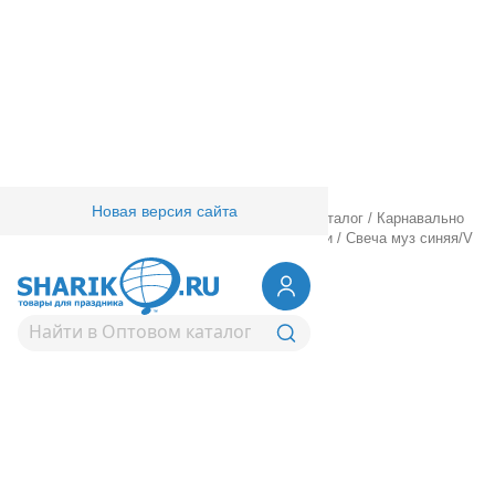
Новая версия сайта
Главная
/
Товары для праздника
/
Оптовый каталог
/
Карнавально
праздничная прод.
/
Сервировка стола
/
Свечи
/
Свеча муз синяя/V
1502-1122
Свеча муз синяя/V
Вернуться в раздел Свечи