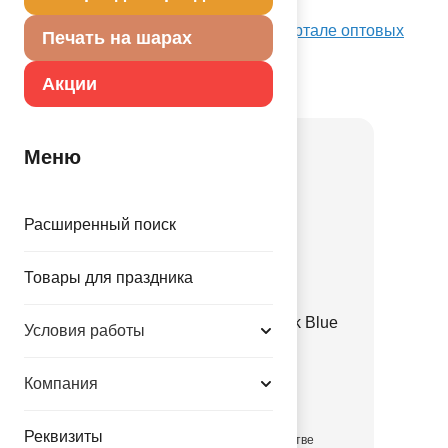
оригинальный дизайн.
Посмотреть Свеча муз синяя/V на Портале оптовых
Печать на шарах
закупок
Акции
Товар из коллекции
Синяя
Меню
Расширенный поиск
Товары для праздника
Е 12" Пастель Retro Black Blue
Условия работы
1102-3140
Компания
3.35 руб.
Реквизиты
в достаточном количестве