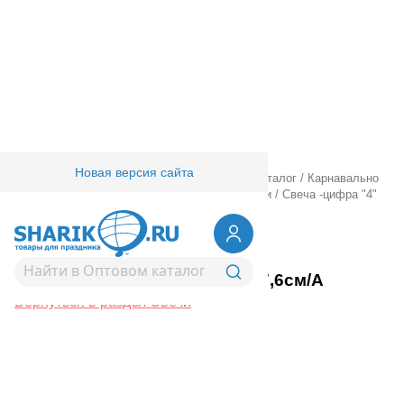
Новая версия сайта
Главная
/
Товары для праздника
/
Оптовый каталог
/
Карнавально
праздничная прод.
/
Сервировка стола
/
Свечи
/
Свеча -цифра "4"
7,6см/A
1502-0143
Свеча -цифра "4" 7,6см/A
Вернуться в раздел Свечи