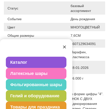
базовый
Статус
ассортимент
Событие
День рождения
Цвет
МНОГОЦВЕТНЫЙ
Общие размеры
7,6СМ
Штрих код
4607129634091
Парафин,
Исходный материал
пластмасса
Каталог
Дата последнего изменения
28-01-2026
элемента
Латексные шары
Вес
26.000 г
Фольгированные шары
Описание товара
Декоративное украшение стола. Свеча в форме цифры "4".
Гелий и оборудование
Яркий, модный дизайн - Горошек. РИСУНОК С ДВУХ
СТОРОН свечи! Отличное решение для декорирования
Товары для праздника
торта, десерта ко дню рождения или юбилею. Стеарин,