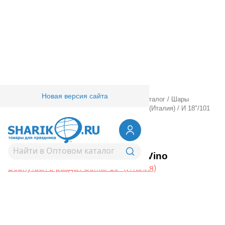
Новая версия сайта
Главная
/
Товары для праздника
/
Оптовый каталог
/
Шары
латексные
/
Круглые без рисунка
/
Gemar 18" (Италия)
/
И 18"/101
Пастель Vino
1102-2912
И 18"/101 Пастель Vino
Вернуться в раздел Gemar 18" (Италия)