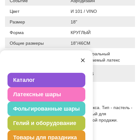
Событие
Аэродизайн
Цвет
И 101 / VINO
Размер
18"
Форма
КРУГЛЫЙ
Общие размеры
18"/46СМ
100% натуральный
Исходный материал
биоразлагаемый латекс
Дата последнего
28-01-2026
изменения элемента
Каталог
Вес
8.840 г
Латексные шары
Описание товара
Одноцветный шар из натурального латекса. Тип - пастель -
Фольгированные шары
матовый оттенок цвета. Предназначенный для
использования в оформлении ирозничной продажи.
Гелий и оборудование
Товар из коллекции
Розовая
Товары для праздника