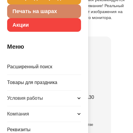
использовать запайщик - 1307-0005. Внимание! Реальный
Печать на шарах
цвет может незначительно отличаться от изображения на
экране в зависимости от настроек вашего монитора.
Акции
Товар из раздела
Минифигура an
Меню
Расширенный поиск
Товары для праздника
А М/ФИГУРА Пчелка А30
Условия работы
1206-1627
Компания
в достаточном количестве
Реквизиты