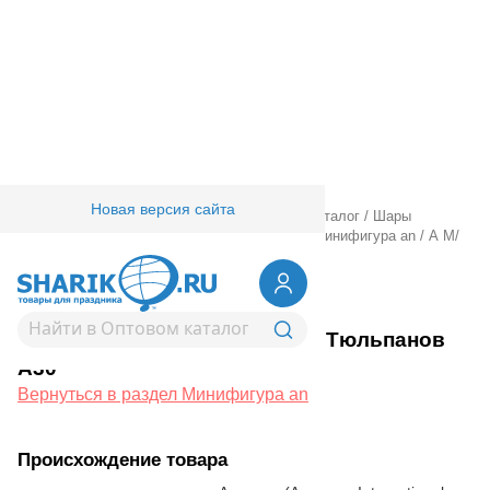
Новая версия сайта
Главная
/
Товары для праздника
/
Оптовый каталог
/
Шары
фольгированные
/
Шары фигурные малые
/
Минифигура an
/
А М/
ФИГУРА Букет Тюльпанов А30
1206-1610
А М/ФИГУРА Букет Тюльпанов
А30
Вернуться в раздел Минифигура an
Происхождение товара