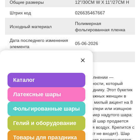
Общие размеры
12"/30CM W X 11"/27CM H
Штрих код
026635467667
Полимерная
Исходный материал
фольгированная пленка
Дата последнего изменения
05-06-2026
элемента
Вес
4.400 г
Описание товара
Нежные тюльпаны в миниатюрном исполнении —
Каталог
трогательный символ весны и женственности, который
станет изысканным дополнением к празднику. Этот букетик
Латексные шары
словно специально создан для самых важных женщин в
вашей жизни: он идеально подойдет как милый акцент на 8
Фольгированные шары
Марта, трогательный подарок ко Дню матери или изящное
украшение женского дня рождения. Размер надутого шара:
12"/30см ш x 11"/27см в. Фольгированный шар продается
Гелий и оборудование
ненадутым. Для надувания используется воздух. Крепится с
помощью розетки на палочку (в комплект не входят). Шар
Товары для праздника
без упаковки, без клапана, для запаивания рекомендуется