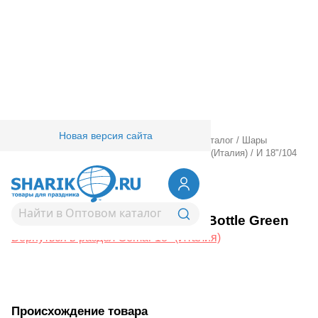
Новая версия сайта
Главная
/
Товары для праздника
/
Оптовый каталог
/
Шары
латексные
/
Круглые без рисунка
/
Gemar 18" (Италия)
/
И 18"/104
Пастель Bottle Green
1102-2932
И 18"/104 Пастель Bottle Green
Вернуться в раздел Gemar 18" (Италия)
Происхождение товара