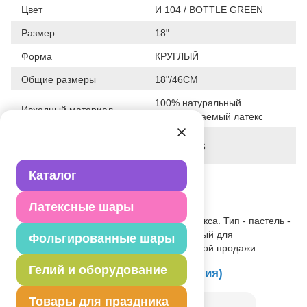
Цвет
И 104 / BOTTLE GREEN
Размер
18"
Форма
КРУГЛЫЙ
Общие размеры
18"/46СМ
100% натуральный
Исходный материал
биоразлагаемый латекс
Дата последнего
28-01-2026
изменения элемента
Каталог
Вес
8.840 г
Описание товара
Латексные шары
Одноцветный шар из натурального латекса. Тип - пастель -
матовый оттенок цвета. Предназначенный для
Фольгированные шары
использования в оформлении ирозничной продажи.
Гелий и оборудование
Товар из раздела
Gemar 18" (Италия)
Товары для праздника